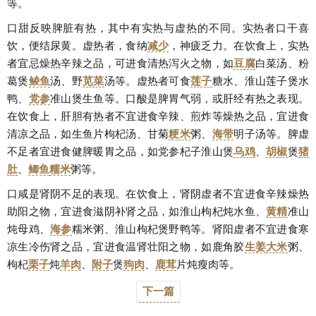
等。
口甜反映脾脏有热，其中有实热与虚热的不同。实热者口干喜
饮，便结尿黄。虚热者，食纳
减少
，神疲乏力。在饮食上，实热
者宜忌燥热辛辣之品，可进食清热泻火之物，如
豆腐
白菜汤、粉
葛煲
鲮鱼
汤、野
苋菜
汤等。虚热者可食
莲子
糖水、淮山莲子煲水
鸭、
党参
准山煲生鱼等。口酸是脾胃气弱，或肝经有热之表现。
在饮食上，肝胆有热者不宜进食辛辣、煎炸等燥热之品，宜进食
清凉之品，如生鱼片枸杞汤、甘菊
粳米
粥、
海带
明子汤等。脾虚
不足者宜进食健脾暖胃之品，如党参杞子淮山煲
乌鸡
、
胡椒
煲
猪
肚
、
鲫鱼
糯米
粥等。
口咸是肾阴不足的表现。在饮食上，肾阴虚者不宜进食辛辣燥热
助阳之物，宜进食滋阴补肾之品，如淮山枸杞炖水鱼、
黄精
准山
炖母鸡、
海参
糯米粥、淮山枸杞煲野鸭等。肾阳虚者不宜进食寒
凉生冷伤肾之品，宜进食温肾壮阳之物，如鹿角胶
生姜
大米
粥、
枸杞
栗子
炖
羊肉
、
附子
煲
狗肉
、
鹿茸
片炖瘦肉等。
下一篇