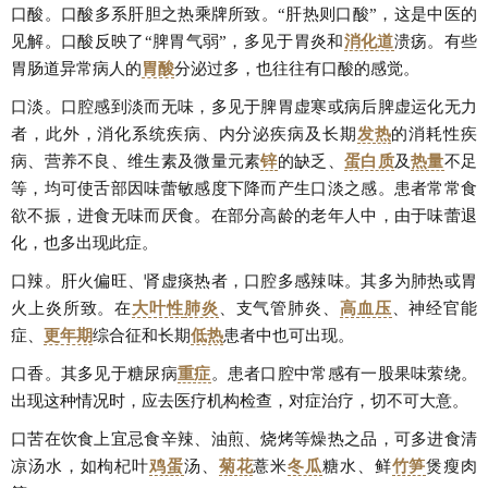
口酸。口酸多系肝胆之热乘牌所致。“肝热则口酸”，这是中医的
见解。口酸反映了“脾胃气弱”，多见于胃炎和
消化道
溃疡。有些
胃肠道异常病人的
胃酸
分泌过多，也往往有口酸的感觉。
口淡。口腔感到淡而无味，多见于脾胃虚寒或病后脾虚运化无力
者，此外，消化系统疾病、内分泌疾病及长期
发热
的消耗性疾
病、营养不良、维生素及微量元素
锌
的缺乏、
蛋白质
及
热量
不足
等，均可使舌部因味蕾敏感度下降而产生口淡之感。患者常常食
欲不振，进食无味而厌食。在部分高龄的老年人中，由于味蕾退
化，也多出现此症。
口辣。肝火偏旺、肾虚痰热者，口腔多感辣味。其多为肺热或胃
火上炎所致。在
大叶性
肺炎
、支气管肺炎、
高血压
、神经官能
症、
更年期
综合征和长期
低热
患者中也可出现。
口香。其多见于糖尿病
重症
。患者口腔中常感有一股果味萦绕。
出现这种情况时，应去医疗机构检查，对症治疗，切不可大意。
口苦在饮食上宜忌食辛辣、油煎、烧烤等燥热之品，可多进食清
凉汤水，如枸杞叶
鸡蛋
汤、
菊花
薏米
冬瓜
糖水、鲜
竹笋
煲瘦肉