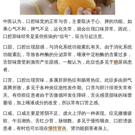
中医认为，口腔味觉的正常与否，主要取决于心、脾的功能。如
果心气不和，脾气不足，运化失常，就会出现口味异常。因此，
口腔异味经常是某些疾病的“信号”，应当引起注意。
口甜。口腔出现甜感，与消化系统功能紊乱有关。由于消化系统
功能紊乱，导致各种酶的分泌异常，唾液中淀粉酶的含量过多，
舌部味蕾受刺激而产生甜感。一般认为，此症也多见于
糖
尿病
患
者。
口苦。口腔出现苦味，多属肝胆热症和肠胃热症。此症多由胆气
蒸腾所致，多见于各种炎症急性发作期。口苦与胆汁排泄失常有
关。有些癌症患者由于舌微循环发生障碍，舌尖感受甜味的味蕾
萎缩，加上唾液成分的改变，所以常有口苦之感。
口咸。口咸主要是肾阴不足、虚火上浮的一种表现。症见腰膝疲
软、午后潮热、舌红少苔，脉细数。多见于慢性咽炎、口腔溃疡
患者，有时也可出现在
慢性
肾炎
、肾功能损害者身上。