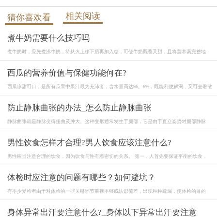
相关阅读
猜你喜欢看
煮牛奶需要什么技巧吗
煮牛奶时，应先煮沸牛奶，待从火上移下后再加入糖，可使牛奶既香又甜，且将营养素完整地
西瓜的营养价值与保健功能何在?
西瓜凉甜可口，是所有瓜果中果汁最为充沛者，含水量高达96。6%，既能利便解渴，又可去暑散
防止静脉曲张的办法_怎么防止静脉曲张
静脉曲张就是静脉变得扭曲及肿大。这种变形通常发生于腿部，它是由于直立姿势对腿部静脉
男性饮食怎样才合理?男人饮食应该注意什么?
男性应当注意合理的饮食，因为饮食与性有着密切的关系。 第一，人首先要保证平衡的饮食，
体检时应注意的问题有哪些？如何避坑？
有不少受检者由于对体检的一些关键环节重视不够或认识偏差，出现种种疏漏，使体检的目的
身体异常出汗要注意什么?_身体以下异常出汗要注意