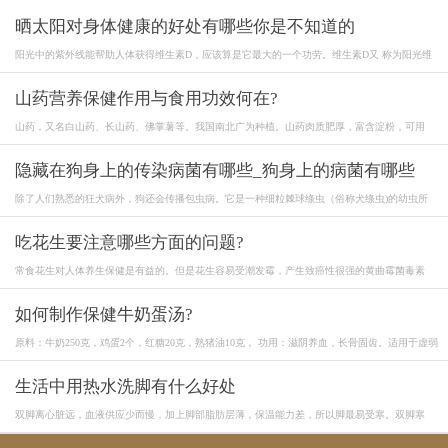
晒太阳对身体健康的好处有哪些你是不知道的
阳光中的紫外线能帮助人体获得维生素D，应该算是它最大的一个功劳。维生素D又 称为阳光维
山药营养保健作用与食用功效何在?
山药，又名白山药、长山药、佛掌薯等。我国南北广为种植。山药肉质肥厚，富含淀粉，可用
隐藏在狗身上的传染病菌有哪些_狗身上的病菌有哪些
除了人们熟悉的狂犬病外，狗还会传播包虫病。它是一种细粒棘球绦虫（俗称犬绦虫)的幼虫所
吃花生要注意哪些方面的问题?
常食花生对人体养生保健是有益的。但是花生容易受潮发霉，产生致癌性很强的黄曲霉菌毒素
如何制作保健牛奶蛋汤?
原料：牛奶250克，鸡蛋2个，红糖20克，熟猪油10克， 功用：滋阴养血，长骨固齿。适用于虚弱
生活中用热水洗脚有什么好处
双脚离心脏远，血液供应少而慢，加上脚部脂肪层薄，保温能力差，所以脚最易受寒。双脚寒