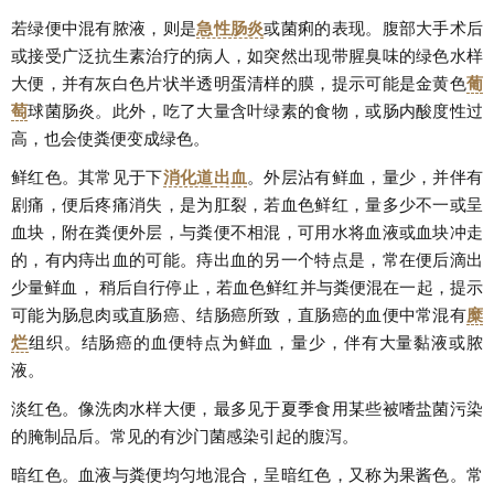
若绿便中混有脓液，则是
急性肠炎
或菌痢的表现。腹部大手术后
或接受广泛抗生素治疗的病人，如突然出现带腥臭味的绿色水样
大便，并有灰白色片状半透明蛋清样的膜，提示可能是金黄色
葡
萄
球菌肠炎。此外，吃了大量含叶绿素的食物，或肠内酸度性过
高，也会使粪便变成绿色。
鲜红色。其常见于下
消化道
出血
。外层沾有鲜血，量少，并伴有
剧痛，便后疼痛消失，是为肛裂，若血色鲜红，量多少不一或呈
血块，附在粪便外层，与粪便不相混，可用水将血液或血块冲走
的，有内痔出血的可能。痔出血的另一个特点是，常在便后滴出
少量鲜血， 稍后自行停止，若血色鲜红并与粪便混在一起，提示
可能为肠息肉或直肠癌、结肠癌所致，直肠癌的血便中常混有
糜
烂
组织。结肠癌的血便特点为鲜血，量少，伴有大量黏液或脓
液。
淡红色。像洗肉水样大便，最多见于夏季食用某些被嗜盐菌污染
的腌制品后。常见的有沙门菌感染引起的腹泻。
暗红色。血液与粪便均匀地混合，呈暗红色，又称为果酱色。常