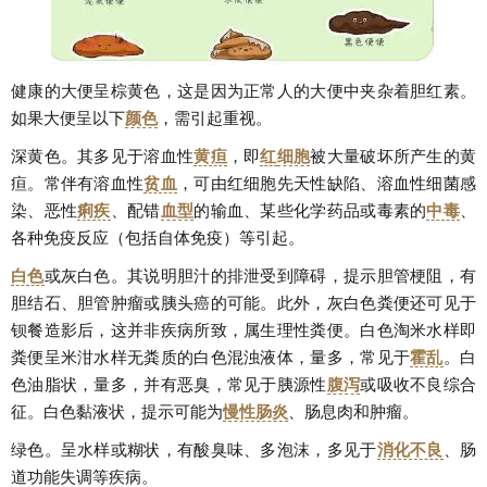
健康的大便呈棕黄色，这是因为正常人的大便中夹杂着胆红素。
如果大便呈以下
颜色
，需引起重视。
深黄色。其多见于溶血性
黄疸
，即
红
细胞
被大量破坏所产生的黄
疸。常伴有溶血性
贫血
，可由红细胞先天性缺陷、溶血性细菌感
染、恶性
痢疾
、配错
血型
的输血、某些化学药品或毒素的
中毒
、
各种免疫反应（包括自体免疫）等引起。
白色
或灰白色。其说明胆汁的排泄受到障碍，提示胆管梗阻，有
胆结石、胆管肿瘤或胰头癌的可能。此外，灰白色粪便还可见于
钡餐造影后，这并非疾病所致，属生理性粪便。白色淘米水样即
粪便呈米泔水样无粪质的白色混浊液体，量多，常见于
霍乱
。白
色油脂状，量多，并有恶臭，常见于胰源性
腹泻
或吸收不良综合
征。白色黏液状，提示可能为
慢性肠炎
、肠息肉和肿瘤。
绿色。呈水样或糊状，有酸臭味、多泡沫，多见于
消化不良
、肠
道功能失调等疾病。