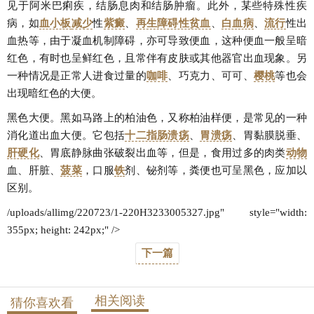
见于阿米巴痢疾，结肠息肉和结肠肿瘤。此外，某些特殊性疾
病，如
血小板
减少
性
紫癜
、
再生障碍性贫血
、
白血病
、
流行
性出
血热等，由于凝血机制障碍，亦可导致便血，这种便血一般呈暗
红色，有时也呈鲜红色，且常伴有皮肤或其他器官出血现象。另
一种情况是正常人进食过量的
咖啡
、巧克力、可可、
樱桃
等也会
出现暗红色的大便。
黑色大便。黑如马路上的柏油色，又称柏油样便，是常见的一种
消化道出血大便。它包括
十二指肠溃疡
、
胃溃疡
、胃黏膜脱垂、
肝硬化
、胃底静脉曲张破裂出血等，但是，食用过多的肉类
动物
血、肝脏、
菠菜
，口服
铁
剂、铋剂等，粪便也可呈黑色，应加以
区别。
/uploads/allimg/220723/1-220H3233005327.jpg" style="width:
355px; height: 242px;" />
下一篇
相关阅读
猜你喜欢看