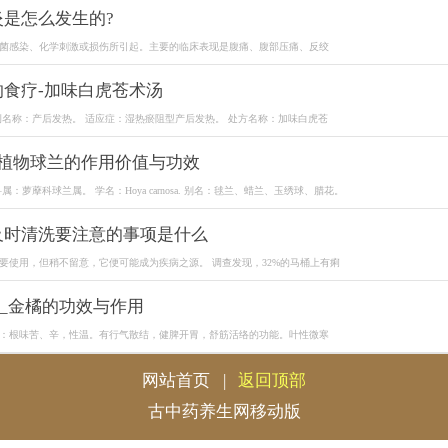
炎是怎么发生的?
菌感染、化学刺激或损伤所引起。主要的临床表现是腹痛、腹部压痛、反绞
的食疗-加味白虎苍术汤
例名称：产后发热。 适应症：湿热瘀阻型产后发热。 处方名称：加味白虎苍
_植物球兰的作用价值与功效
属：萝藦科球兰属。 学名：Hoya carnosa. 别名：毬兰、蜡兰、玉绣球、腊花。
及时清洗要注意的事项是什么
要使用，但稍不留意，它便可能成为疾病之源。 调查发现，32%的马桶上有痢
]_金橘的功效与作用
：根味苦、辛，性温。有行气散结，健脾开胃，舒筋活络的功能。叶性微寒
网站首页
|
返回顶部
古中药养生网移动版