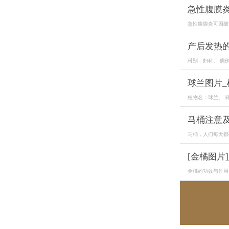
急性腹膜
急性腹膜炎可因细
产后发热
科别：妇科。 病
球兰图片
植物名：球兰。 科
马桶注意
马桶，人们每天都
[金橘图片
金橘的功效与作用