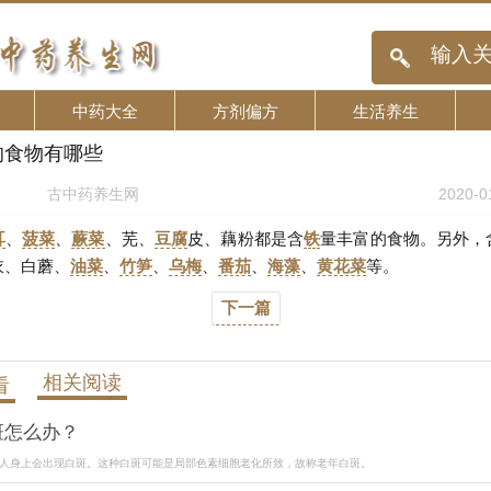
中药大全
方剂偏方
生活养生
的食物有哪些
古中药养生网
2020-0
耳
、
菠菜
、
蕨菜
、芜、
豆腐
皮、藕粉都是含
铁
量丰富的食物。另外，
衣、白蘑、
油菜
、
竹笋
、
乌梅
、
番茄
、
海藻
、
黄花菜
等。
下一篇
相关阅读
看
斑怎么办？
年人身上会出现白斑。这种白斑可能是局部色素细胞老化所致，故称老年白斑。