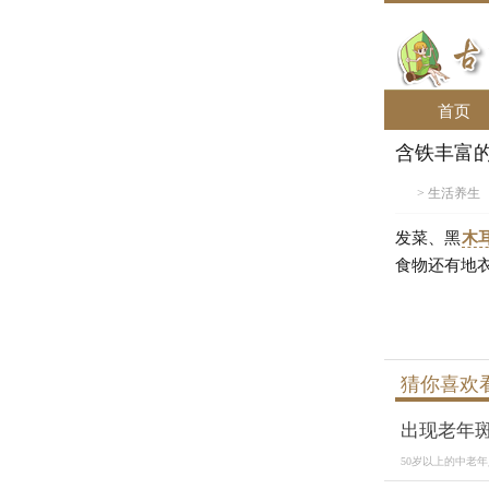
首页
含铁丰富
>
生活养生
发菜、黑
木
食物还有地
猜你喜欢
出现老年
50岁以上的中老