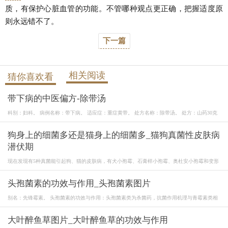
质，有保护心脏血管的功能。不管哪种观点更正确，把握适度原
则永远错不了。
下一篇
相关阅读
猜你喜欢看
带下病的中医偏方-除带汤
科别：妇科。 病例名称：带下病。 适应症：重症黄带。 处方名称：除带汤。 处方：山药30克
狗身上的细菌多还是猫身上的细菌多_猫狗真菌性皮肤病
潜伏期
现在发现有5种真菌能引起狗、猫的皮肤病，有犬小孢霉、石膏样小孢霉、奥杜安小孢霉和变形
头孢菌素的功效与作用_头孢菌素图片
别名：先锋霉素。 头孢菌素的功效与作用：头孢菌素类为杀菌药，抗菌作用机理与青霉素类相
大叶醉鱼草图片_大叶醉鱼草的功效与作用