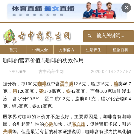
✕
首页
中药大全
方剂偏方
生活养生
植物百科
咖啡的营养价值与咖啡的功效作用
古中药养生网
2020-02-14 22:27:57
>
生活养生
据分析，每100克
咖啡
豆中含
蛋白质
12.6克，脂肪16克，
糖
类46.7
克，
钙
120毫克，
磷
170毫克，
铁
42毫克。而每100克咖啡浸出
液，含水分99.5%，蛋白质0.2克，脂肪0.1克，碳水化合物0.4
克，钙5毫克，铁0.1毫克。
医学界对咖啡的评价并不怎么好，主要原因是，咖啡含有咖啡
因，会引起暂时性的
心跳
加快，提
高血压
，促使肾脏多尿，引起
失眠
等。但是最近有新的科学证据说明，咖啡含有强力抗氧化物