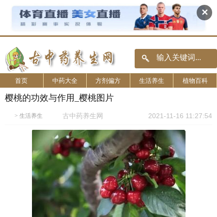
✕
首页
中药大全
方剂偏方
生活养生
植物百科
樱桃的功效与作用_樱桃图片
古中药养生网
2021-11-16 11:27:54
>
生活养生