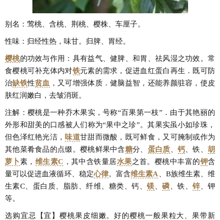
别名：莺桃、含桃、荆桃、樱株、车厘子。
性味：归经性热，味甘。归脾、胃经。
樱桃
的功效与作用：具有益气、健脾、和胃、祛风湿之功效。常
食樱桃可补充体内对
铁
元素的需求，促进血红蛋白再生．既可防
治
缺铁
性
贫血
，又可增强体质．健脑益智，还能养颜驻容，使皮
肤红润嫩白，去皱消斑。
注解：樱桃是一种乔木果实，号称“百果第一枝”．由于其艳丽的
外形和甜美的口感被人们称为“果中之珍”。其果实虽小如珍珠，
但色泽红艳光洁，
味道
甘甜而微酸，既可鲜食，又可腌制或作为
其他菜肴食品的点缀。樱桃鲜果中含
糖
分、
蛋白质
、
钙
、铁、
胡
萝卜
素，
维生素C
，其中含铁量居
水果
之首。樱桃中丰富的
钾
含
量可以促进血液循环、稳定
心律
。富含
维生素A
、B族维生素、维
生素C、蛋白质、脂肪、纤维、糖类、钙、
镁
、
磷
、铁、
锌
、钾
等。
选购宜忌【宜】樱桃果皮细嫩。好的樱桃一般果粒大、果带新