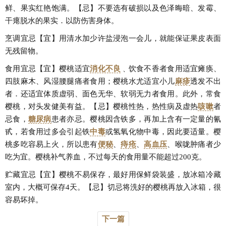
鲜、果实红艳饱满。【忌】不要选有破损以及色泽晦暗、发霉、
干瘪脱水的果实．以防伤害身体。
烹调宜忌【宜】用清水加少许盐浸泡一会儿，就能保证果皮表面
无残留物。
食用宜忌【宜】樱桃适宜
消化不良
﹑饮食不香者食用适宜瘫痪、
四肢麻木、风湿腰腿痛者食用；樱桃水尤适宜小儿
麻疹
透发不出
者．还适宜体质虚弱、面色无华、软弱无力者食用。此外，常食
樱桃，对头发健美有益。【忌】樱桃性热，热性病及虚热
咳嗽
者
忌食，
糖尿病
患者亦忌。樱桃因含铁多，再加上含有一定量的氰
甙，若食用过多会引起铁
中毒
或氢氧化物中毒，因此要适量。樱
桃多吃容易上火，所以患有
便秘
、
痔疮
、
高血压
、喉咙肿痛者少
吃为宜。樱桃补气养血，不过每天的食用量不能超过200克。
贮藏宜忌【宜】樱桃不易保存，最好用保鲜袋装盛，放冰箱冷藏
室内，大概可保存4天。【忌】切忌将洗好的樱桃再放入冰箱，很
容易坏掉。
下一篇