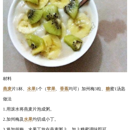
材料
燕麦
片1杯、
水果
1个（
苹果
、
香蕉
均可）加州梅3粒、
糖
蜜1汤匙
做法
1.用滚水将燕麦片泡成粥。
2.加州梅及
水果
均切成小丁。
3.将加州梅、水果丁放在燕麦粥上，加上糖蜜调味即可。