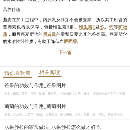
营养价值
燕麦在加工过程中，内胚乳及胚芽不会被去除，所以其中所含的
营养素也得以保存，包括维生素B群、
维生素E
及
铁
、
钙
等
矿物
质
，而且燕麦所含的
蛋白质
的量和质要比其他谷类高。燕麦所含
的水溶性纤维质，有助于降低血
胆固醇
。
下一篇
相关阅读
猜你喜欢看
芒果的功效与作用_芒果图片
别名：檬果、望果、羡仔、忙果、庵罗果。 性味归经：性平，味甘。 芒果的功效与作用：芒果
葡萄的功效与作用_葡萄图片
别名：草龙珠、山葫芦、蒲桃。 性味归经：味甘微酸、性平。归肺、脾、肾经。 功效与作用：
水果沙拉的家常做法_水果沙拉怎么做才好吃