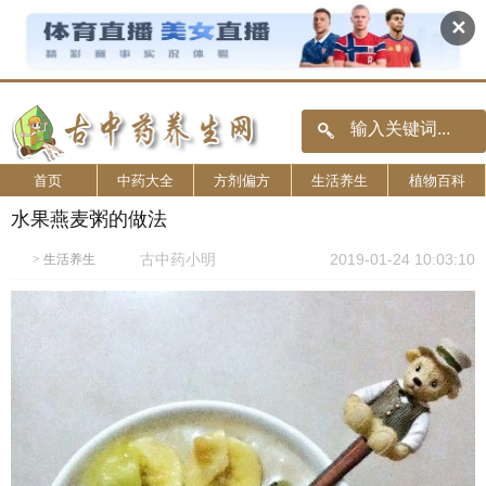
✕
首页
中药大全
方剂偏方
生活养生
植物百科
水果燕麦粥的做法
古中药小明
2019-01-24 10:03:10
>
生活养生