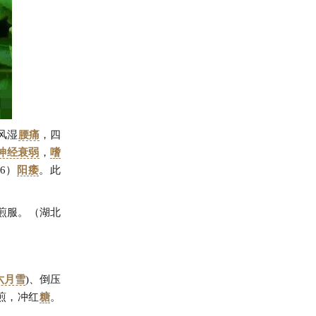
风湿
腰痛
，四
神经衰弱
，
嗜
(6）
阳痿
。此
水煎服。（湖北
六月雪
)、倒压
煎，冲红
糖
。