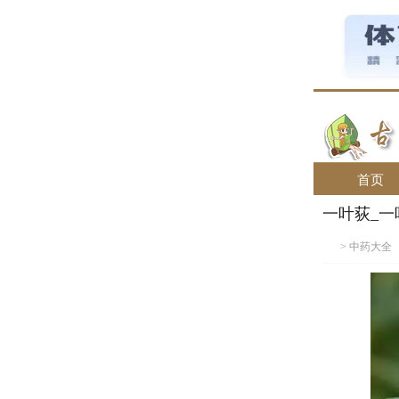
首页
一叶荻_一
>
中药大全