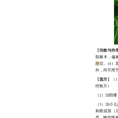
【
功效与作
肢麻木，偏瘫
睡
症。(4）
外，尚可用
【
选方
】（
经验方）
（2）治阳痿
（3）治小儿
刺根或茎（
早、晚空腹各