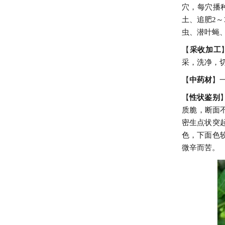
穴，每穴播种
土、追肥2
虫、潜叶蝇
【
采收加工
采，洗净，
【
中药材
】一
【
性状鉴别
质脆，断面
密生点状突
色，下面色
微辛而苦。