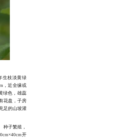
年生枝淡黄绿
cm，近全缘或
黄绿色，雄蕊
，有花盘，子房
光充足的山坡灌
。种子繁殖，
m×40cm开