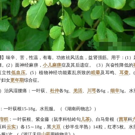
用
】味辛、苦，性温，有毒。功效祛风活血，益肾强筋。用于：(1）
。(2）面神经麻痹，
小儿麻痹
症及其后遗症。（3）兴奋性降低的
直立性
低血压
。(5）植物神经功能紊乱所致的
眩晕
及耳鸣、
耳聋
。
于妇女
更年期
综合征。
1）治风湿腰痛：一叶荻、
杜仲
各9g、
羌活
、
川芎
各6g，
细辛
3g。
：一叶荻根15-18g。水煎服。（《湖南药物志》）
疳积
：一叶荻根、紫金藤（鼠李科牯岭勾
儿茶
)、白马骨根（
茜草
科
豆科
云实
）各15～18g，黑
大豆
（炒半生半熟）14粒，红枣5枚。水
服1次。(《浙江天目
山药
用植物志》)