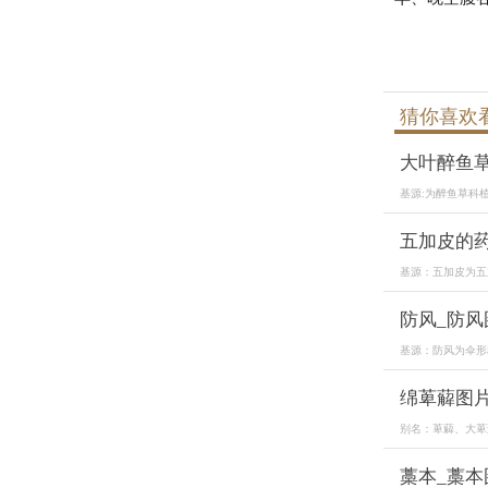
猜你喜欢
大叶醉鱼
基源:为醉鱼草科
五加皮的
基源：五加皮为五
防风_防风
基源：防风为伞形
绵萆薢图
别名：萆薢、大萆
藁本_藁本