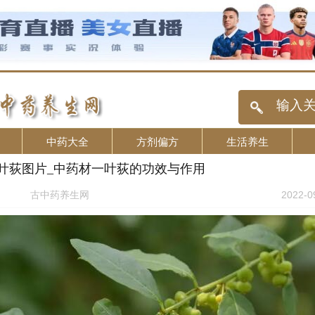
中药大全
方剂偏方
生活养生
叶荻图片_中药材一叶荻的功效与作用
古中药养生网
2022-0