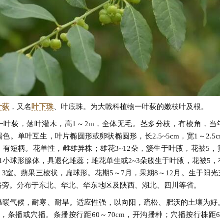
叶荻
，又名
叶下珠
、叶底珠。为大戟科植物一叶荻的嫩枝叶及根。
一叶荻，落叶灌木，高1～2m，全体无毛。茎多分枝，有棱角，当
色。单叶互生，叶片椭圆形或卵状椭圆形，长2.5~5cm，宽1～2.5
；有短柄。花单性，雌雄异株；雄花3~12朵，簇生于叶腋，花被5，
1小球形腺体，具退化雌蕊；雌花单生或2~3朵簇生于叶腋，花被5
3室。蒴果三棱状，扁球形。花期5～7月，果期8～12月。生于阳
路旁。分布于东北、华北、华东地区及陕西、湖北、四川等省。
温暖气候，耐寒、耐旱。适应性强，以向阳，疏松、肥沃的土壤为好
，条播或穴播。条播按行距60～70cm，开沟播种；穴播按行株距60c