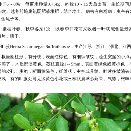
子6～8粒。每亩用种量0.75kg。约经10～15天后出苗。生长期
～3次。越冬前施腐熟厩肥或堆肥，结合培土。病害有白粉病；虫害有
、金龟子等。
】嫩枝叶春、秋季各采1次，以春季开花前采收者一叶荻碱含量最
切片，晒干。
叶荻Herba Securinegae Suffrutioosae，主产江苏、浙江、湖北、
】根呈圆柱形，有分枝，表面红棕色，有细纵皱纹，疏生突起的小点
不整齐，木质部淡黄色。茎枝直径1～5mm，表面黄绿色或黄棕色，
起的皮孔；质脆，断面黄绿色，纤维状，中空或具髓。叶片多皱缩破
较浅；有的叶腋处可见淡黄色小花或三棱状扁球形蒴果。气微，根味