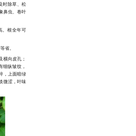
间及时除草、松
象鼻虫、卷叶
高。根全年可
江西等省。
及横向皮孔；
有细纵皱纹，
碎，上面暗绿
淡微涩，叶味