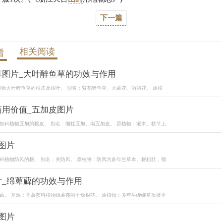
下一篇
相关阅读
看
草图片_大叶醉鱼草的功效与作用
植物大叶醉鱼草的根皮及枝叶。 别名：紫花醉鱼草、大蒙花、酒药花。 原植
药用价值_五加皮图片
加科植物五加的根皮。 别名：细柱五加、南五加皮。 原植物：灌木。枝节上
图片
科植物防风的根。 别名：关防风。 原植物：防风为多年生草本。根粗壮，颈
片_绵萆薢的功效与作用
薢。 基源：为薯蓣科植物绵薯蓣的干燥根茎。 原植物：多年生缠绕草质藤本
图片