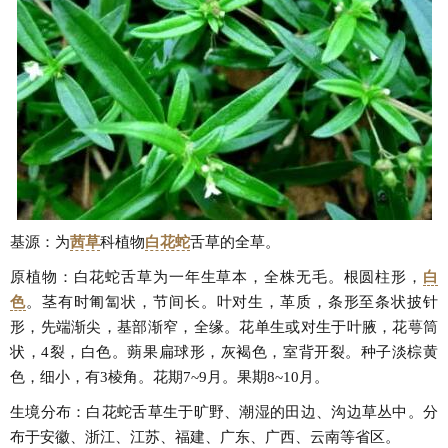
基源：为
茜草
科植物
白花蛇
舌草
的全草。
原植物：白花蛇舌草为一年生草本，全株无毛。根圆柱形，
白
色
。茎有时匍匐状，节间长。叶对生，革质，条形至条状披针
形，先端渐尖，基部渐窄，全缘。花单生或对生于叶腋，花萼筒
状，4裂，白色。蒴果扁球形，灰褐色，室背开裂。种子淡棕黄
色，细小，有3棱角。花期7~9月。果期8~10月。
生境分布：白花蛇舌草生于旷野、潮湿的田边、沟边草丛中。分
布于安徽、浙江、江苏、福建、广东、广西、云南等省区。