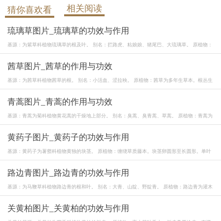
相关阅读
猜你喜欢看
琉璃草图片_琉璃草的功效与作用
基源：为紫草科植物琉璃草的根及叶。 别名：拦路虎、粘娘娘、猪尾巴、大琉璃草。 原植物：
茜草图片_茜草的作用与功效
基源：为茜草科植物茜草的根。 别名：小活血、涩拉秧。 原植物：茜草为多年生草本。根丛生
青蒿图片_青蒿的作用与功效
基源：青蒿为菊科植物黄花蒿的干燥地上部分。 别名：臭蒿、臭青蒿、草蒿。 原植物：青蒿为
黄药子图片_黄药子的功效与作用
基源：黄药子为薯蓣科植物黄独的块茎。 原植物：缠绕草质藤本。块茎卵圆形至长圆形。单叶
路边青图片_路边青的功效与作用
基源：为马鞭草科植物路边青的根和叶。 别名：大青、山靛、野靛青。 原植物：路边青为灌木
关黄柏图片_关黄柏的功效与作用