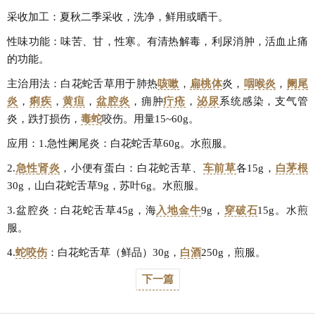
采收加工：夏秋二季采收，洗净，鲜用或晒干。
性味功能：味苦、甘，性寒。有清热解毒，利尿消肿，活血止痛
的功能。
主治用法：白花蛇舌草用于肺热
咳嗽
，
扁桃体
炎，
咽喉炎
，
阑尾
炎
，
痢疾
，
黄疸
，
盆腔炎
，痈肿
疔疮
，
泌尿
系统感染，支气管
炎，跌打损伤，
毒蛇
咬伤。用量15~60g。
应用：1.急性阑尾炎：白花蛇舌草60g。水煎服。
2.
急性
肾炎
，小便有蛋白：白花蛇舌草、
车前草
各15g，
白茅根
30g，山白花蛇舌草9g，苏叶6g。水煎服。
3.盆腔炎：白花蛇舌草45g，海
入地金牛
9g，
穿破石
15g。水煎
服。
4.
蛇咬伤
：白花蛇舌草（鲜品）30g，
白酒
250g，煎服。
下一篇