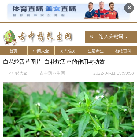
✕
首页
中药大全
方剂偏方
生活养生
植物百科
白花蛇舌草图片_白花蛇舌草的作用与功效
古中药养生网
2022-04-11 19:59:58
>
中药大全