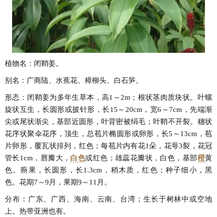
植物名：闭鞘姜。
别名：广商陆、水蕉花、樟柳头、白石笋。
形态：闭鞘姜为多年生草本，高1～2m；根状茎肉质块状。叶螺
旋状互生，长圆形或披针形，长15～20cm，宽6～7cm，先端渐
尖或尾状渐尖，基部近圆形，叶背密被绢毛；叶鞘不开裂。穗状
花序状聚伞花序，顶生，总苞片椭圆形或卵形，长5～13cm，苞
片卵形，覆瓦状排列，红色；每苞片内有花1朵，花萼3裂，花冠
管长1cm，唇瓣大，
白色
或红色；雄蕊花瓣状，白色，基部
橙
黄
色。蒴果，长圆形，长1.3cm，稍木质，红色；种子细小，黑
色。花期7～9月，果期9～11月。
分布：广东、广西、海南、云南、台湾；生长于树林中或空地
上。热带亚洲也有。