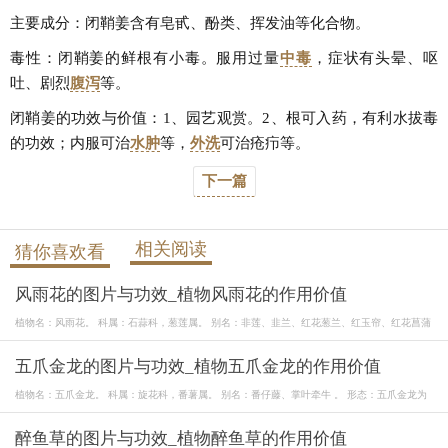
主要成分：闭鞘姜含有皂甙、酚类、挥发油等化合物。
毒性：闭鞘姜的鲜根有小毒。服用过量
中毒
，症状有头晕、呕
吐、剧烈
腹泻
等。
闭鞘姜的功效与价值：1、园艺观赏。2、根可入药，有利水拔毒
的功效；内服可治
水肿
等，
外洗
可治疮疖等。
下一篇
相关阅读
猜你喜欢看
风雨花的图片与功效_植物风雨花的作用价值
植物名：风雨花。 科属：石蒜科，葱莲属。 别名：非莲、韭兰、红花葱兰、红玉帘、红花菖蒲
五爪金龙的图片与功效_植物五爪金龙的作用价值
植物名：五爪金龙。 科属：旋花科，番薯属。 别名：番仔藤、掌叶牵牛 。 形态：五爪金龙为
醉鱼草的图片与功效_植物醉鱼草的作用价值