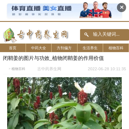
✕
首页
中药大全
方剂偏方
生活养生
植物百科
闭鞘姜的图片与功效_植物闭鞘姜的作用价值
古中药养生网
2022-06-28 10:11:35
>
植物百科