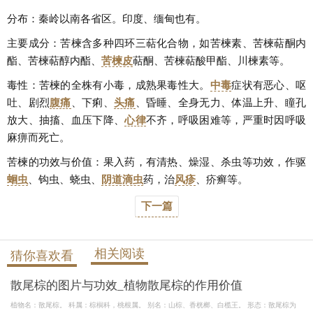
分布：秦岭以南各省区。印度、缅甸也有。
主要成分：苦楝含多种四环三萜化合物，如苦楝素、苦楝萜酮内
酯、苦楝萜醇内酯、
苦楝皮
萜酮、苦楝萜酸甲酯、川楝素等。
毒性：苦楝的全株有小毒，成熟果毒性大。
中毒
症状有恶心、呕
吐、剧烈
腹痛
、下痢、
头痛
、昏睡、全身无力、体温上升、瞳孔
放大、抽搐、血压下降、
心律
不齐，呼吸困难等，严重时因呼吸
麻痹而死亡。
苦楝的功效与价值：果入药，有清热、燥湿、杀虫等功效，作驱
蛔虫
、钩虫、蛲虫、
阴道滴虫
药，治
风疹
、疥癣等。
下一篇
相关阅读
猜你喜欢看
散尾棕的图片与功效_植物散尾棕的作用价值
植物名：散尾棕。 科属：棕榈科，桃根属。 别名：山棕、香桄榔、白榄王。 形态：散尾棕为