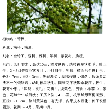
植物名：苦楝。
科属；楝科，楝属。
别名：金铃子、森树、楝树、翠树、紫花树、旃檀。
形态：落叶乔木，高达10m；树皮纵裂，幼枝被星状柔毛。叶互
生，2～3回奇数羽状复叶，小叶对生，卵形、椭圆形至披针形，
长3～7cm，宽2～3cm，先端渐尖，基部楔形，偏斜，边缘具深
浅不一的钝锯齿，幼时被星状毛。圆锥花序状聚伞花序，腋生，
花萼钟形，5深裂，被毛；花瓣5，淡紫色，芳香；雄蕊10，紫
色，花丝合生成筒状；子房上位，4～5室。核果球形至椭圆形，
直径1～1.5cm，熟时黄褐色，有光泽，内果皮木质化；种子长椭
圆形。花期3～4月，果期10月。