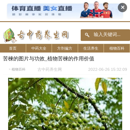
✕
首页
中药大全
方剂偏方
生活养生
植物百科
苦楝的图片与功效_植物苦楝的作用价值
古中药养生网
2022-06-26 15:32:09
>
植物百科