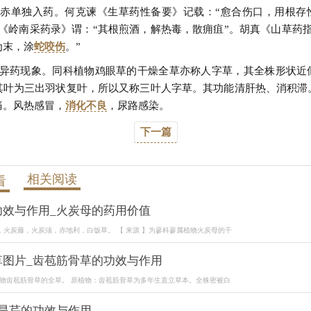
根赤单独入药。何克谏《生草药性备要》记载：“愈合伤口，用根存
丹《岭南采药录》谓：“其根煎酒，解热毒，散痈疽”。胡真《山草药指
为末，涂
蛇咬伤
。”
名异药现象。同科植物鸡眼草的干燥全草亦称人字草，其全株形状近
其叶为三出羽状复叶，所以又称三叶人字草。其功能清肝热、消积滞
痛。风热感冒，
消化不良
，尿路感染。
下一篇
相关阅读
看
功效与作用_火炭母的药用价值
星，火炭藤，火炭须，赤地利，白饭草。 【 来源 】为蓼科蓼属植物火炭母的干
草图片_齿苞筋骨草的功效与作用
物齿苞筋骨草的全草。 原植物：齿苞筋骨草为多年生直立草本。全株密被白
_旱芹的功效与作用