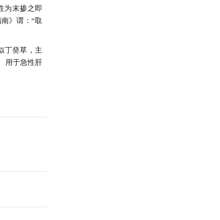
性为末掺之即
南》谓：“取
似丁癸草，主
。用于急性肝