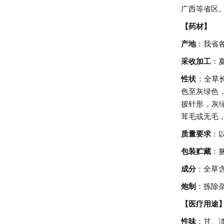
广西等省区
【药材】
产地
：我省
采收加工
：
性状
：全草
色至灰绿色
披针形，灰
茸毛或无毛
质量要求
：
包装贮藏
：
成分
：全草
炮制
：拣除
【医疗用途
性味
：甘、