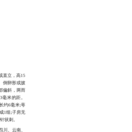
直立，高15
、倒卵形或披
基部偏斜，两而
3毫米的距。
长约6毫米;萼
成1组;子房无
小针状刺。
四川、云南、