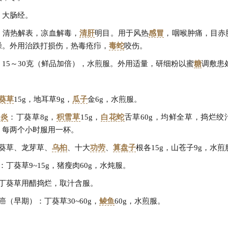
、大肠经。
：清热解表，凉血解毒，
清肝
明目。用于风热
感冒
，咽喉肿痛，目赤
躁。外用治跌打损伤，热毒疮疖，
毒蛇
咬伤。
：15～30克（鲜品加倍），水煎服。外用适量，研细粉以蜜
糖
调敷患
】
葵草
15g，地耳草9g，
瓜子
金6g，水煎服。
肠炎
：丁葵草8g，
积雪草
15g，
白花蛇
舌草
60g，均鲜全草，捣烂
，每两个小时服用一杯。
葵草、龙芽草、
乌桕
、十大
功劳
、
算盘子
根各15g，山苍子9g，水煎
：丁葵草9~15g，猪瘦肉60g，水炖服。
丁葵草用醋捣烂，取汁含服。
癌（早期）：丁葵草30~60g，
鲮鱼
60g，水煎服。