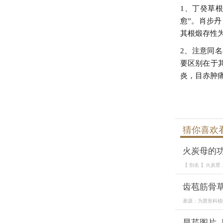
1、丁癸草
愈”。肖步
其根煅存性
2、注意同
要区别在于
炎，目赤肿
猜你喜欢
火炭母的
【 别名 】火炭
齿苞筋骨
基源：为唇形科植
旱芹图片