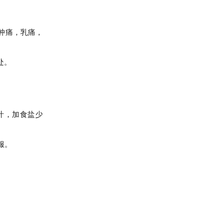
肿痛，乳痛，
处。
绞汁，加食盐少
服。