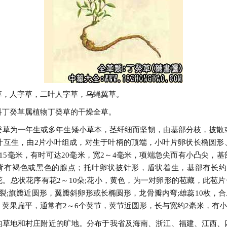
草，人字草，二叶人字草，乌蝇翼草。
科丁癸草属植物丁癸草的干燥全草。
癸草为一年生或多年生矮小草本，茎纤细而坚韧，由基部分枝，披散或
。叶互生，由2片小叶组成，对生于叶柄的顶端，小叶片卵状长椭圆形
15毫米，有时可达20毫米，宽2～4毫米，项端急尖而有小凸尖，
背有褐色或黑色的腺点；托叶卵状披针形，盾状着生，基部有长约
。总状花序有花2～10朵;花小，黄色，为一对卵形的苞藏，此苞片
裂;旗瓣近圆形，翼瓣斜卵形或长椭圆形，龙骨瓣内弯;雄蕊10枚，合
。荚果扁平，通常有2～6个荚节，荚节近圆形，长与宽约2毫米，有
的草地和村庄附近的旷地。分布于我省及海南、浙江、福建、江西、