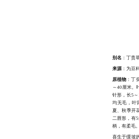
别名
：丁贵
来源
：为豆
原植物
：丁
～40厘米
针形，长5～
均无毛，叶
夏、秋季开花
二唇形，有5
柄，有柔毛
喜生于缓坡