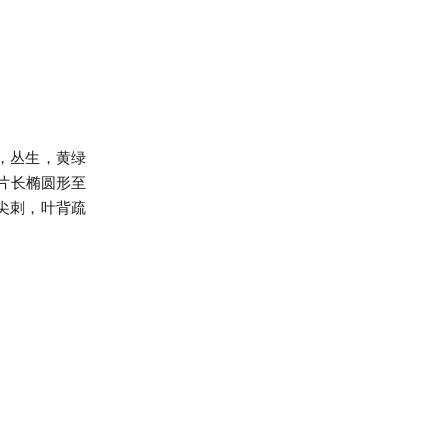
，丛生，黄绿
片长椭圆形至
细尖刺，叶背疏