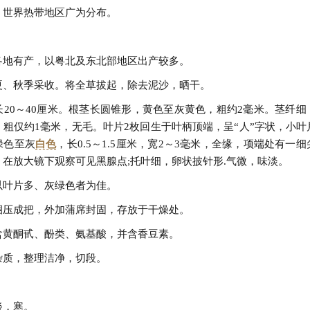
。世界热带地区广为分布。
各地有产，以粤北及东北部地区出产较多。
夏、秋季采收。将全草拔起，除去泥沙，晒干。
长20～40厘米。根茎长圆锥形，黄色至灰黄色，粗约2毫米。茎纤细
，粗仅约1毫米，无毛。叶片2枚回生于叶柄顶端，呈“人”字状，小叶
绿色至灰
白色
，长0.5～1.5厘米，宽2～3毫米，全缘，项端处有一
，在放大镜下观察可见黑腺点;托叶细，卵状披针形.气微，味淡。
以叶片多、灰绿色者为佳。
捆压成把，外加蒲席封固，存放于干燥处。
含黄酮甙、酚类、氨基酸，并含香豆素。
杂质，整理洁净，切段。
】
淡，寒。