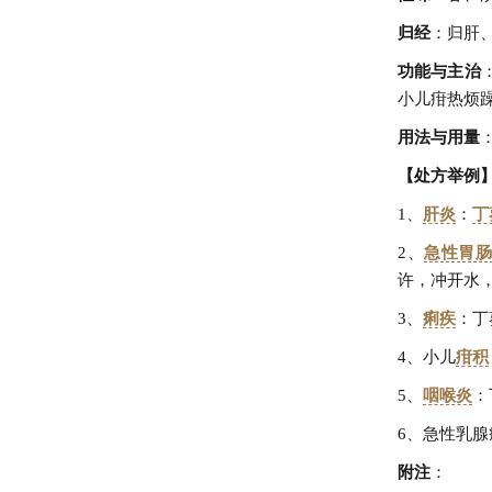
归经
：归肝
功能与主治
小儿疳热烦
用法与用量
【处方举例
1、
肝炎
：
丁
2、
急性胃
许，冲开水
3、
痢疾
：丁
4、小儿
疳积
5、
咽喉炎
：
6、急性乳腺
附注
：