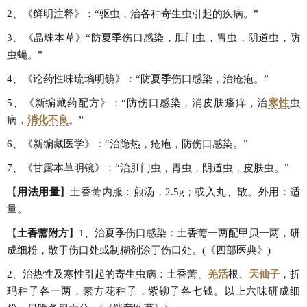
2、《鲜明注释》：“驱虫，治各种寄生虫引起的疾病。”
3、《晶珠本草》“防夏季伤口感染，肛门虫，胃虫，阴道虫，防
虫蝇。”
4、《论药性味琉璃明镜》：“防夏季伤口感染，治疮疱。”
5、《新编藏药配方》：“防伤口感染，消皮肤瘙痒，治
寒性
虫
病，
消化不良
。”
6、《新编藏医学》：“治隐热，疮疱，防伤口感染。”
7、《甘露本草明镜》：“治肛门虫，胃虫，阴道虫，皮肤虫。”
【
用法用量
】土香薷内服：煎汤，2.5g；或入丸、散。外用：适
量。
【
土香薷附方
】1、治夏季伤口感染：土香薷一两配甲贝一两，研
成细粉，散于伤口处或制糊剂涂于伤口处。(《四部医典》)
2、治热性及寒性引起的寄生虫病：土香薷、
羌活
根、
天仙子
，折
玛种子各一两，素方花种子，紫铆子各七钱。以上六味研成细