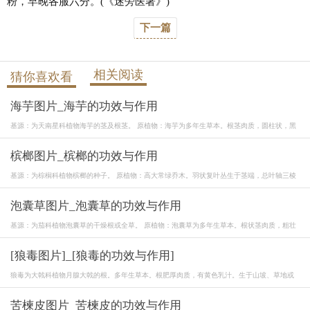
粉，早晚各服六分。(《迷旁医著》)
下一篇
相关阅读
猜你喜欢看
海芋图片_海芋的功效与作用
基源：为天南星科植物海芋的茎及根茎。 原植物：海芋为多年生草本。根茎肉质，圆柱状，黑
槟榔图片_槟榔的功效与作用
基源：为棕榈科植物槟榔的种子。 原植物：高大常绿乔木。羽状复叶丛生于茎端，总叶轴三棱
泡囊草图片_泡囊草的功效与作用
基源：为茄科植物泡囊草的干燥根或全草。 原植物：泡囊草为多年生草本。根状茎肉质，粗壮
[狼毒图片]_[狼毒的功效与作用]
狼毒为大戟科植物月腺大戟的根。多年生草本。根肥厚肉质，有黄色乳汁。生于山坡、草地或
苦楝皮图片_苦楝皮的功效与作用