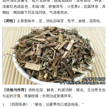
花序顶生及腋生；苞片宽卵形，脱落或残存；花萼宿存，钟状，
淡紫红色或蓝色，先端5裂，密被茸毛，小坚果4，近圆球形，具
网纹，网间隙下凹呈浅凹状。气清香而浓。
【
药性
】土香薷味辛，涩，消化后味苦，性平，效糙，湿而轻。
【
功效与作用
】清热化湿，解表，利尿消肿，驱虫。主治寄生虫
引起的
牙痛
，胃肠绞痛；外用治皮肤瘙痒等。
1、《四部医典》：“驱虫，治夏季伤口感染疮疱。”