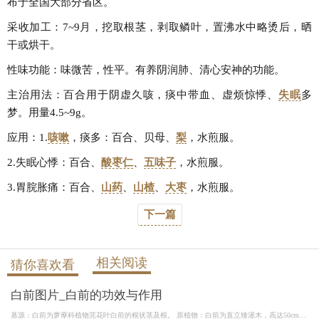
布于全国大部分省区。
采收加工：7~9月，挖取根茎，剥取鳞叶，置沸水中略烫后，晒
干或烘干。
性味功能：味微苦，性平。有养阴润肺、清心安神的功能。
主治用法：百合用于阴虚久咳，痰中带血、虚烦惊悸、
失眠
多
梦。用量4.5~9g。
应用：1.
咳嗽
，痰多：百合、贝母、
梨
，水煎服。
2.失眠心悸：百合、
酸枣仁
、
五味子
，水煎服。
3.胃脘胀痛：百合、
山药
、
山楂
、
大枣
，水煎服。
下一篇
相关阅读
猜你喜欢看
白前图片_白前的功效与作用
基源：白前为萝藦科植物芫花叶白前的根状茎及根。 原植物：白前为直立矮灌木，高达50cm；