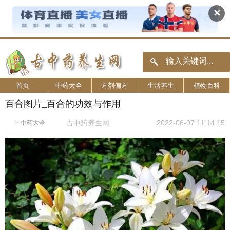
✕
首页
中药大全
方剂偏方
生活养生
植物百科
百合图片_百合的功效与作用
古中药养生网
2022-06-07 11:14:15
>
中药大全