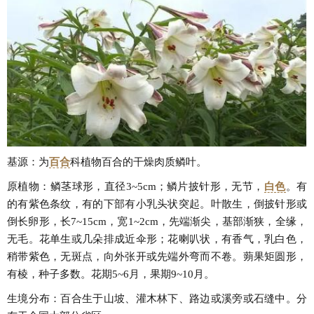
基源：为
百合
科植物百合的干燥肉质鳞叶。
原植物：鳞茎球形，直径3~5cm；鳞片披针形，无节，
白色
。有
的有紫色条纹，有的下部有小乳头状突起。叶散生，倒披针形或
倒长卵形，长7~15cm，宽1~2cm，先端渐尖，基部渐狭，全缘，
无毛。花单生或几朵排成近伞形；花喇叭状，有香气，乳白色，
稍带紫色，无斑点，向外张开或先端外弯而不卷。蒴果矩圆形，
有棱，种子多数。花期5~6月，果期9~10月。
生境分布：百合生于山坡、灌木林下、路边或溪旁或石缝中。分