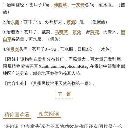
1.治脚翻经：苍耳子10g，
伸筋草
、
一支箭
各5g，煎水服。（苗
族）
2.治
头痛
：苍耳子9g，炒焦研末，
黄酒
冲服。（仡佬族）
3.治着热：苍耳子、蕺菜、
马鞭草
、
贯众
、野
菊花
、大青木、
翻
白草
各适量，煎水服。（侗族）
4.治
鼻炎
头痛：苍耳子3～9g，煎水服，日服3次。（水族）
【附注】该物种在贵州分布较广，产藏量大，可大量开发利用。
同属植物蒙古苍耳XanthiummongolicumKitag.在贵州中部和南部
地区广泛分布，部分地区亦作为苍耳入药。
【内容出处】《贵州民族常用天然药物第一卷》。
下一篇
相关阅读
猜你喜欢看
涨知识了!专家告诉你苍耳的功效与作用还有图片是什么