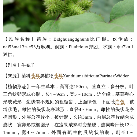
【民族名称】苗族：Bidghuangdghunb比广棍。仡佬族：
nai53ma13ts.e53乃麻则。侗族：Piudtdoux邦团。水族：tjut7ku.1
独供。
【别名】牛虱子
【来源】菊科
苍耳
属植物
苍耳
XanthiumsibiricumPatrinexWidder.
【植物形态】一年生草本，高可达150cm。茎直立，多分枝。叶
三角状卵形或心形，长4～9cm，宽5～10cm，近全缘，基部稍心
形或截形，边缘有不规则的粗锯齿，上面绿色，下面苍
白色
，被
糙伏毛。雄性的头状花序球形，直径4～6mm。雌性的头状花序
椭圆形，外层总苞片小，披针形，长约3mm，内层总苞片结合成
囊状，宽卵形或椭圆形，在瘦果成熟时变坚硬，连同喙部长12～
15mm，宽4～7mm，外面有疏生的具钩状的刺，刺长1～