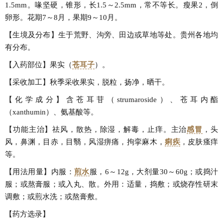
1.5mm。喙坚硬，锥形，长1.5～2.5mm，常不等长。瘦果2，倒
卵形。花期7～8月，果期9～10月。
【生境及分布】生于荒野、沟旁、田边或草地等处。贵州各地均
有分布。
【入药部位】果实（
苍耳子
）。
【采收加工】秋季采收果实，脱粒，扬净，晒干。
【化学成分】含苍耳苷（strumaroside）、苍耳内酯
（xanthumin）、氨基酸等。
【功能主治】祛风，散热，除湿，解毒，止痒。主治
感冒
，头
风，鼻渊，目赤，目翳，风湿痹痛，拘挛麻木，
痢疾
，皮肤瘙痒
等。
【用法用量】内服：
煎水
服，6～12g，大剂量30～60g；或捣汁
服；或熬膏服；或入丸、散。外用：适量，捣敷；或烧存性研末
调敷；或煎水洗；或熬膏敷。
【药方选录】