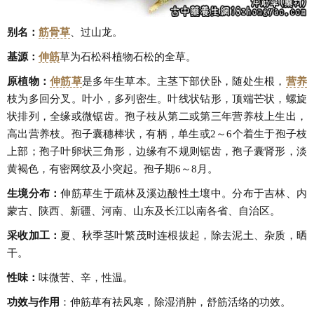
别名：
筋骨草
、过山龙。
基源：
伸筋
草为石松科植物石松的全草。
原植物：
伸筋草
是多年生草本。主茎下部伏卧，随处生根，
营养
枝为多回分叉。叶小，多列密生。叶线状钻形，顶端芒状，螺旋
状排列，全缘或微锯齿。孢子枝从第二或第三年营养枝上生出，
高出营养枝。孢子囊穗棒状，有柄，单生或2～6个着生于孢子枝
上部；孢子叶卵状三角形，边缘有不规则锯齿，孢子囊肾形，淡
黄褐色，有密网纹及小突起。孢子期6～8月。
生境分布：
伸筋草生于疏林及溪边酸性土壤中。分布于吉林、内
蒙古、陕西、新疆、河南、山东及长江以南各省、自治区。
采收加工：
夏、秋季茎叶繁茂时连根拔起，除去泥土、杂质，晒
干。
性味：
味微苦、辛，性温。
功效与作用
：伸筋草有祛风寒，除湿消肿，舒筋活络的功效。