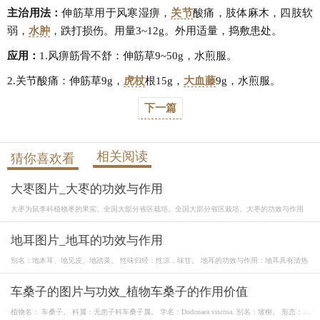
主治用法：
伸筋草用于风寒湿痹，
关节
酸痛，肢体麻木，四肢软
弱，
水肿
，跌打损伤。用量3~12g。外用适量，捣敷患处。
应用：
1.风痹筋骨不舒：伸筋草9~50g，水煎服。
2.关节酸痛：伸筋草9g，
虎杖
根15g，
大血藤
9g，水煎服。
下一篇
相关阅读
猜你喜欢看
大枣图片_大枣的功效与作用
大枣为鼠李科植物枣的果实。全国大部分省区栽培。全国大部分省区栽培。大枣的功效与作用
地耳图片_地耳的功效与作用
别名：地木耳、地见皮、地踏菜。 性味归经：性凉，味甘。 地耳的功效与作用：地耳具有清热
车桑子的图片与功效_植物车桑子的作用价值
植物名： 车桑子。 科属：无患子科车桑子属。 学名：Dodonaea viscosa. 别名：坡柳。 形态：车