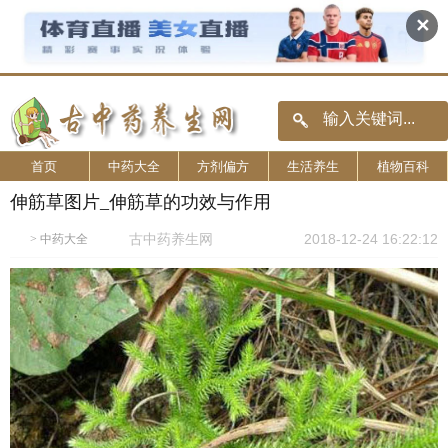
✕
首页
中药大全
方剂偏方
生活养生
植物百科
伸筋草图片_伸筋草的功效与作用
古中药养生网
2018-12-24 16:22:12
>
中药大全