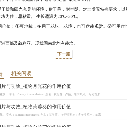
暖干燥和阳光充足的环境，耐干旱，耐半阴。对土质无特殊要求，以
壤为佳，忌粘重。 生长适温为20℃~30℃。
用价值：①可地栽，多用于花坛、花境，也可盆栽观赏。②可用作
亚洲西部及叙利亚。现我国南北均有栽培。
下一篇
相关阅读
看
图片与功效_植物月光花的作用价值
。 学名：Calonyction aculeatum. 别名：夜光花、夕颜、嫦娥奔月。 月光花形
图片与功效_植物芙蓉葵的作用价值
 学名：Hibiscus moscheutos. 别名：草芙蓉。 芙蓉葵形态：多年生草本，株高