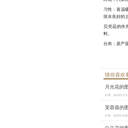
习性：喜温
排水良好的土
贝壳花的作
料。
分布：原产
猜你喜欢
月光花的
科属：旋花科月光花属
芙蓉葵的
科属：锦葵科木槿属。