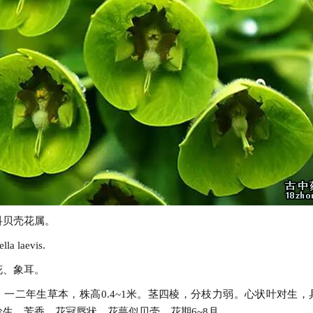
科贝壳花属。
a laevis.
花、象耳。
：一二年生草本，株高0.4~1米。茎四棱，分枝力弱。心状叶对生，
生，芳香。花冠唇状，花萼似贝壳。花期6~8月。