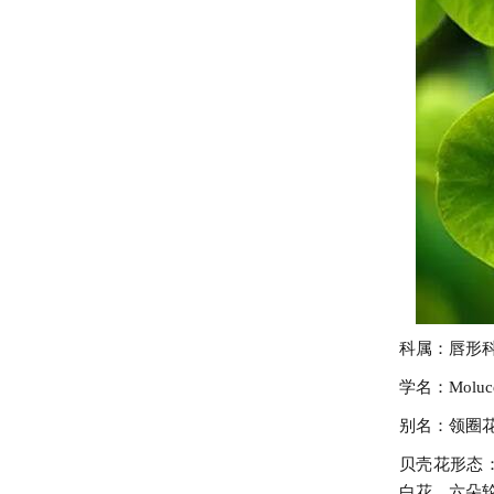
科属：唇形
学名：Molucell
别名：领圈
贝壳花形态
白花，六朵轮