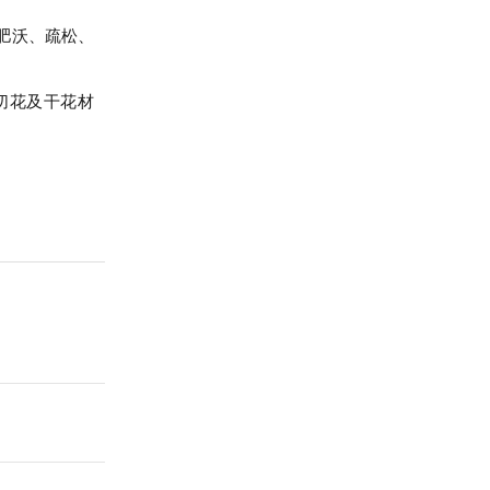
肥沃、疏松、
切花及干花材