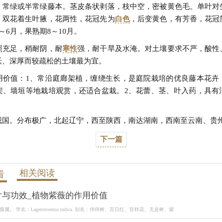
：常绿或半常绿藤本。茎皮条状剥落，枝中空，密被黄色毛。单叶对
。双花着生叶腋，花两性，花冠先为
白色
，后变黄色，有芳香，花冠
～6月，果熟期8～10月。
照充足，稍耐阴，耐
寒性
强，耐干旱及水淹。对土壤要求不严，酸性
沃、深厚而较疏松的土壤最为宜。
用价值：1、常沿庭廊架植，缠绕生长，是庭院栽培的优良藤本花卉
架、墙垣等地栽培观赏，还适合盆栽。2、花蕾、茎、叶入药，具有
我国。分布极广，北起辽宁，西至陕西，南达湖南，西南至云南、贵
下一篇
相关阅读
看
片与功效_植物紫薇的作用价值
。 学名：Lagerstroemia indica. 别名：痒痒树、百日红、官样花、无皮树、紫