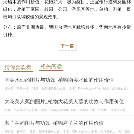
火焰木的作用价值：花艳如火，极为醒目，适宜作行道树及园林
绿化，常植于庭园、校园、公园、游乐区等地，单植、列植、群
植均可取得较佳的景观效果。
分布：原产非洲热带。我国台湾地区栽培较多，华南地区有少量
引种。
下一篇
相关阅读
猜你喜欢看
南美水仙的图片与功效_植物南美水仙的作用价值
植物名：南美水仙。 科属：石蒜科南美水仙属。 学名：Eucharis grandifora. 别名：亚马逊百合。
大花美人蕉的图片_植物大花美人蕉的功效与作用价值
科属：美人蕉科美人蕉属。 学名：Canna generalis. 别名：法国美人蕉、红艳蕉。 大花美人蕉形
态
君子兰的图片与功效_植物君子兰的作用价值
植物名：君子兰。 科属：石蒜科君子兰属。 学名：Clivia miniata. 别名：大花君子兰、大叶石蒜