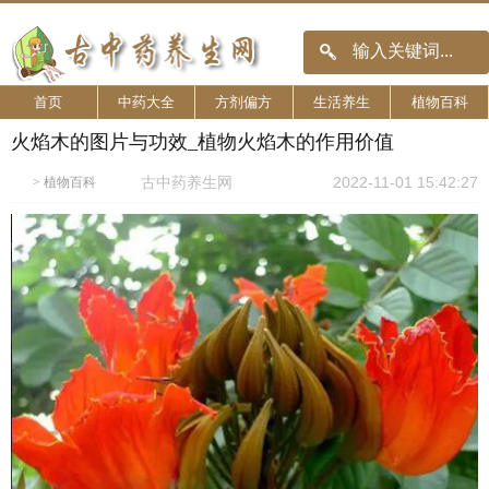
✕
首页
中药大全
方剂偏方
生活养生
植物百科
火焰木的图片与功效_植物火焰木的作用价值
古中药养生网
2022-11-01 15:42:27
>
植物百科