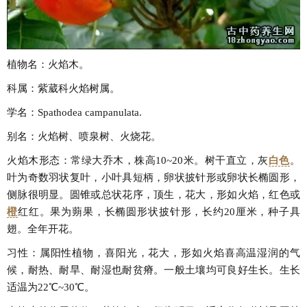
植物名：火焰木。
科属：紫葳科火焰树属。
学名：Spathodea campanulata.
别名：火焰树、喷泉树、火烧花。
火焰木形态：常绿大乔木，株高10~20米。树干直立，灰
白色
。
叶为奇数羽状复叶，小叶具短柄，卵状披针形或卵状长椭圆形，
侧脉很明显。圆锥或总状花序，顶生，花大，形如火焰，红色或
橙
红红。果为蒴果，长椭圆形状披针形，长约20厘米，种子具
翅。全年开花。
习性：属阳性植物，喜阳光，花大，形如火焰喜高温湿润的气
候，耐热、耐旱、耐湿也耐贫瘠。一般土壤均可良好生长。生长
适温为22℃~30℃。