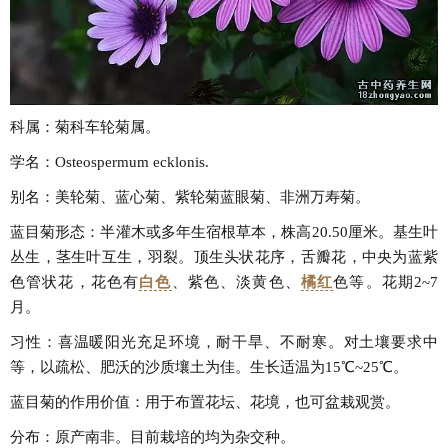
科属：菊科车轮菊属。
学名：Osteospermum ecklonis.
别名：美轮菊、蓝心菊、紫轮菊蓝眼菊、非洲万寿菊。
蓝目菊形态：半灌木或多年生宿根草本，株高20.50厘米。基生叶
丛生，茎生叶互生，羽裂。顶生头状花序，舌瓣花，中央为蓝紫
色管状花，花色有
白色
、紫色、淡黄色、
橘红
色等。花期2~7
月。
习性：喜温暖阳光充足环境，耐干旱、不耐寒。对土壤要求中
等，以疏松、肥沃的沙质壤土为佳。生长适温为15℃~25℃。
蓝目菊的作用价值：用于布置花坛、花境，也可盆栽观赏。
分布：原产南非。目前栽培的均为杂交种。