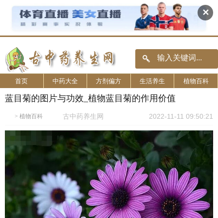
✕
首页
中药大全
方剂偏方
生活养生
植物百科
蓝目菊的图片与功效_植物蓝目菊的作用价值
古中药养生网
2022-11-11 09:50:21
>
植物百科