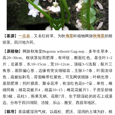
【
基源
】
一点血
，又名红砖草。为秋
海棠
科植物网脉
秋海棠
的根
状茎。四川地方药。
【
原植物
】网脉秋海棠Begonia wilsonii Gag-nep．多年生草本，
高20~30cm。根状茎短而肥厚，有环纹，断面红色。基生叶1~2
片，近菱形，长10~15cm，宽10~12cm，顶端3~5浅裂，裂片三
角形，基部偏心形，边缘有突尖细锯齿，主脉3~7条，叶面淡绿
色，疏被短刺毛，背面略带红紫色，可见网状细脉；叶柄光滑，
基部肥厚；托叶膜质。聚伞花序，有淡红色花6~7朵，单性，雌
雄同株；雄花花被片4，雄蕊10~15；雌花花被片3，子房呈纺锤
形3棱，花柱3，蒴果无柄。花期7月。生于阴湿处的岩石上或溪
边。分布于四川绵阳、涪陵、乐山．雅安、西昌等地区。
【
栽培
】喜温暖湿润气候。以疏松、肥沃、湿润的土壤为好。根