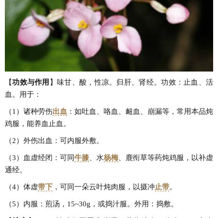
【
功效与作用
】味甘、酸，性凉。归肝、肾经。功效：止血、活
血。用于：
（1）诸种劳伤
出血
：如吐血、咯血、衄血、崩漏等，常用本品炖
鸡服，能养血止血。
（2）外伤出血：可内服外敷。
（3）血虚经闭：可同
牛膝
、水
杨梅
、鹿衔草等药炖鸡服，以补虚
通经。
（4）体虚
带下
，可同一朵云叶炖肉服，以摄冲
止带
。
（5）内服：煎汤，15~30g，或捣汁服。外用：捣敷。