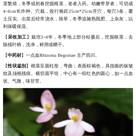
茎繁殖，冬季或初春挖掘根茎，老者入药。幼嫩带芽者，可切成
4~6cm长作种。穴栽，按行株距25cm*25cm开穴，每穴3条，覆
土压实。出苗后经常浇水，除草，冬季追施熟既肥、上杂灰，以
利保暖保湿。
【
采收加工
】栽培3~4年，冬季地上部分枯萎后，挖掘根茎，去
除残叶柄，洗净，鲜用或晒干。
【
中药材
】一点血Rhizoma Begoniae 主产四川。
【
性状鉴别
】根茎呈圆柱形，弯曲；表面棕褐色，具扭曲的纵皱
纹及须根残痕。横切面平坦，中心有一棕红色的圆心，如一点血
状。气微，味甘苦。