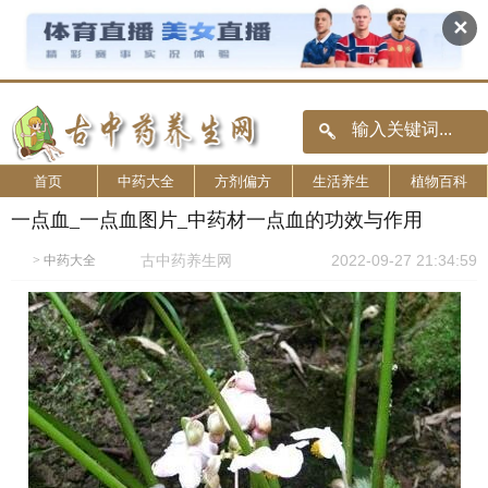
✕
首页
中药大全
方剂偏方
生活养生
植物百科
一点血_一点血图片_中药材一点血的功效与作用
古中药养生网
2022-09-27 21:34:59
>
中药大全