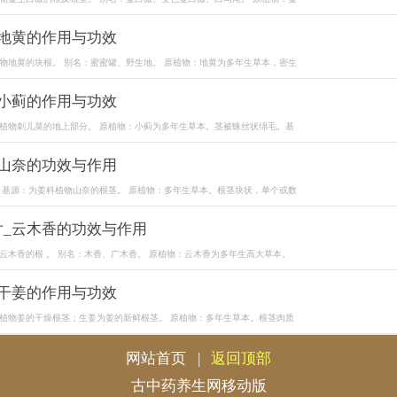
_地黄的作用与功效
物地黄的块根。 别名：蜜蜜罐、野生地。 原植物：地黄为多年生草本，密生
_小蓟的作用与功效
植物刺儿菜的地上部分。 原植物：小蓟为多年生草本。茎被蛛丝状绵毛。基
_山奈的功效与作用
 基源：为姜科植物山奈的根茎。 原植物：多年生草本。根茎块状，单个或数
片_云木香的功效与作用
云木香的根 。 别名：木香、广木香。 原植物：云木香为多年生高大草本。
_干姜的作用与功效
植物姜的干燥根茎；生姜为姜的新鲜根茎。 原植物：多年生草本。根茎肉质
网站首页
|
返回顶部
古中药养生网移动版