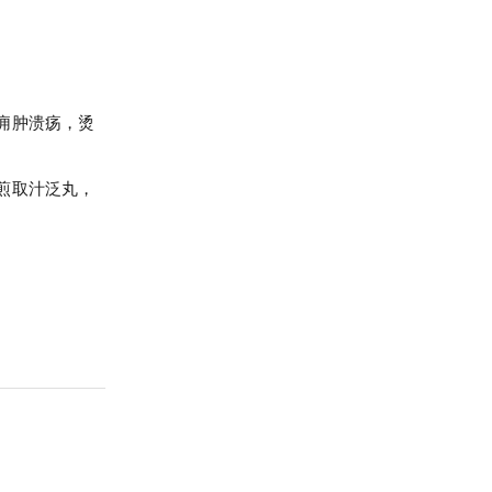
痈肿溃疡，烫
煎取汁泛丸，