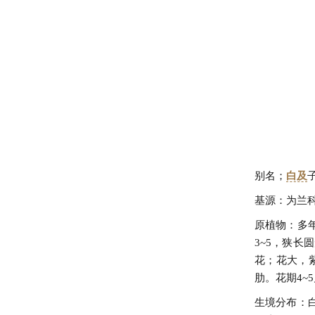
别名；
白及
基源：为兰
原植物：多
3~5，狭长
花；花大，
肋。花期4~
生境分布：