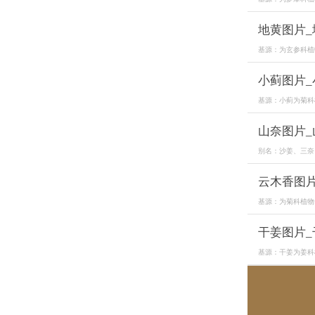
地黄图片
基源：为玄参科植
小蓟图片
基源：小蓟为菊科
山奈图片
别名：沙姜、三奈
云木香图
基源：为菊科植物
干姜图片
基源：干姜为姜科