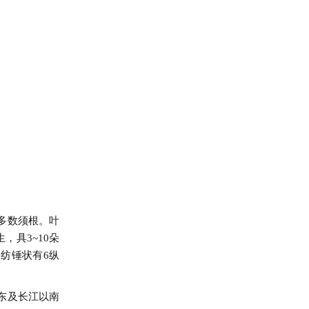
多数须根。叶
，具3~10朵
纺锤状有6纵
东及长江以南