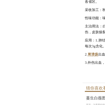
各省区。
采收加工：秋
性味功能：
主治用法：
伤，皮肤燥裂
应用：1.肺
每次3g含化
2.
胃溃疡
出
3.外伤出血
猜你喜欢
蔓生白薇
基源：为萝藦科植