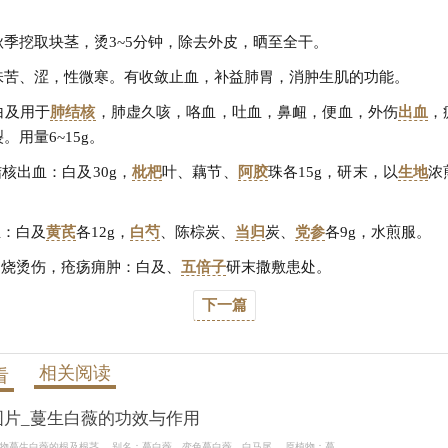
季挖取块茎，烫3~5分钟，除去外皮，晒至全干。
味苦、涩，性微寒。有收敛止血，补益肺胃，消肿生肌的功能。
白及用于
肺结核
，肺虚久咳，咯血，吐血，鼻衄，便血，外伤
出血
，
。用量6~15g。
结核出血：白及30g，
枇杷
叶、藕节、
阿胶
珠各15g，研末，以
生地
浓
。
血：白及
黄芪
各12g，
白芍
、陈棕炭、
当归
炭、
党参
各9g，水煎服。
，烧烫伤，疮疡痈肿：白及、
五倍子
研末撒敷患处。
下一篇
相关阅读
看
图片_蔓生白薇的功效与作用
物蔓生白薇的根及根茎。 别名：蔓白薇、变色蔓白薇、白马尾。 原植物：蔓