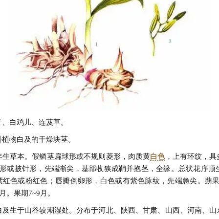
子、白鸡儿、连芨草。
科植物白及的干燥块茎。
年生草本。假鳞茎扁球形或不规则菱形，肉质黄
白色
，上有环纹，具
圆形或披针形，先端渐尖，基部收狭成鞘并抱茎，全缘。总状花序顶生
紫红色或粉红色；唇瓣倒卵形，白色或有紫色脉纹，先端急尖。蒴果
5月。果期7~9月。
白及生于山谷较潮湿处。分布于河北、陕西、甘肃、山西、河南、山