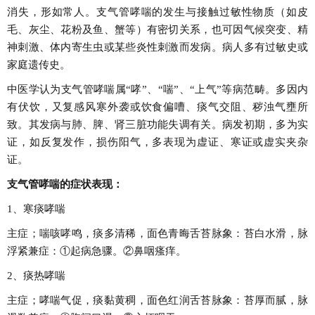
消失，形如常人。支气管哮喘的发生与接触过敏性物质（如皮
毛、灰尘、花粉及鱼、蟹等）有密切关系，也可因气候突变、精
神刺激、体内寄生虫或某些炎性刺激而发病。病人多有过敏史或
家庭遗传史。
中医学认为支气管哮喘属“哮”、“喘”、“上气”等病范畴。多因内
有伏饮，又复感风寒外袭或饮食偏嘈、痰气交阻、秽浊气壅所
致。其发病与肺、脾、肾三脏功能失调有关。病发初期，多为实
证，如反复发作，损伤阳气，多表现为虚证、寒证或虚实夹杂
证。
支气管哮喘的症状表现：
1、寒痰哮喘
主症；喘咳哮鸣，痰多清稀，面色青晦舌苔脉象：苔白水滑，脉
浮紧兼症：①起病急骤。②鼻咽瘙痒。
2、痰热哮喘
主症；哮喘气促，痰黏黄稠，面色红润舌苔脉象：苔厚而腻，脉