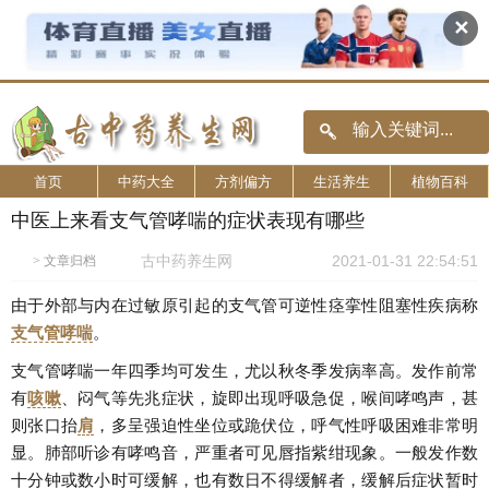
✕
首页
中药大全
方剂偏方
生活养生
植物百科
中医上来看支气管哮喘的症状表现有哪些
古中药养生网
2021-01-31 22:54:51
>
文章归档
由于外部与内在过敏原引起的支气管可逆性痉挛性阻塞性疾病称
支气管
哮喘
。
支气管哮喘一年四季均可发生，尤以秋冬季发病率高。发作前常
有
咳嗽
、闷气等先兆症状，旋即出现呼吸急促，喉间哮鸣声，甚
则张口抬
肩
，多呈强迫性坐位或跪伏位，呼气性呼吸困难非常明
显。肺部听诊有哮鸣音，严重者可见唇指紫绀现象。一般发作数
十分钟或数小时可缓解，也有数日不得缓解者，缓解后症状暂时