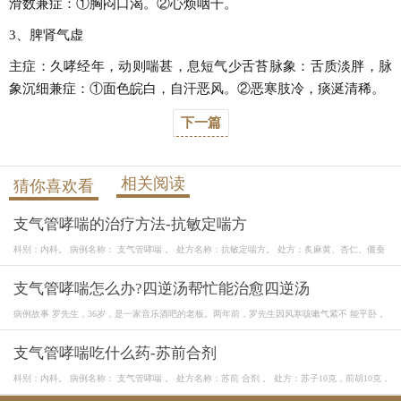
滑数兼症：①胸闷口渴。②心烦咽干。
3、脾肾气虚
主症：久哮经年，动则喘甚，息短气少舌苔脉象：舌质淡胖，脉
象沉细兼症：①面色皖白，自汗恶风。②恶寒肢冷，痰涎清稀。
下一篇
相关阅读
猜你喜欢看
支气管哮喘的治疗方法-抗敏定喘方
科别：内科。 病例名称： 支气管哮喘 。 处方名称：抗敏定喘方。 处方：炙麻黄、杏仁、僵蚕
支气管哮喘怎么办?四逆汤帮忙能治愈四逆汤
病例故事 罗先生，36岁，是一家音乐酒吧的老板。两年前，罗先生因风寒咳嗽气紧不 能平卧，
支气管哮喘吃什么药-苏前合剂
科别：内科。 病例名称： 支气管哮喘 。 处方名称：苏前 合剂 。 处方：苏子10克，前胡10克，