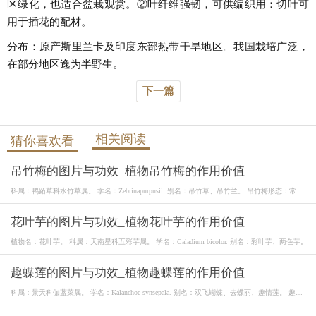
区绿化，也适合盆栽观赏。②叶纤维强韧，可供编织用：切叶可
用于插花的配材。
分布：原产斯里兰卡及印度东部热带干旱地区。我国栽培广泛，
在部分地区逸为半野生。
下一篇
相关阅读
猜你喜欢看
吊竹梅的图片与功效_植物吊竹梅的作用价值
科属：鸭跖草科水竹草属。 学名：Zebrinapurpusii. 别名：吊竹草、吊竹兰。 吊竹梅形态：常绿
多
花叶芋的图片与功效_植物花叶芋的作用价值
植物名：花叶芋。 科属：天南星科五彩芋属。 学名：Caladium bicolor. 别名：彩叶芋、两色芋。
趣蝶莲的图片与功效_植物趣蝶莲的作用价值
科属：景天科伽蓝菜属。 学名：Kalanchoe synsepala. 别名：双飞蝴蝶、去蝶丽、趣情莲。 趣蝶
莲形