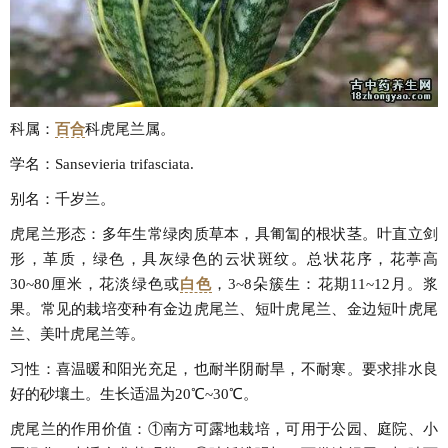
科属：
百合
科虎尾兰属。
学名：Sansevieria trifasciata.
别名：千岁兰。
虎尾兰形态：多年生常绿肉质草本，具匍匐的根状茎。叶直立剑
形，革质，绿色，具灰绿色的云状斑纹。总状花序，花葶高
30~80厘米，花淡绿色或
白色
，3~8朵簇生：花期11~12月。浆
果。常见的栽培变种有金边虎尾兰、短叶虎尾兰、金边短叶虎尾
兰、美叶虎尾兰等。
习性：喜温暖和阳光充足，也耐半阴耐旱，不耐寒。要求排水良
好的砂壤土。生长适温为20℃~30℃。
虎尾兰的作用价值：①南方可露地栽培，可用于公园、庭院、小