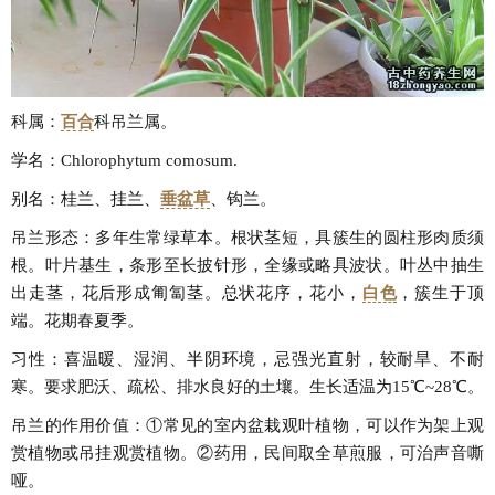
科属：
百合
科吊兰属。
学名：Chlorophytum comosum.
别名：桂兰、挂兰、
垂盆草
、钩兰。
吊兰形态：多年生常绿草本。根状茎短，具簇生的圆柱形肉质须
根。叶片基生，条形至长披针形，全缘或略具波状。叶丛中抽生
出走茎，花后形成匍匐茎。总状花序，花小，
白色
，簇生于顶
端。花期春夏季。
习性：喜温暖、湿润、半阴环境，忌强光直射，较耐旱、不耐
寒。要求肥沃、疏松、排水良好的土壤。生长适温为15℃~28℃。
吊兰的作用价值：①常见的室内盆栽观叶植物，可以作为架上观
赏植物或吊挂观赏植物。②药用，民间取全草煎服，可治声音嘶
哑。