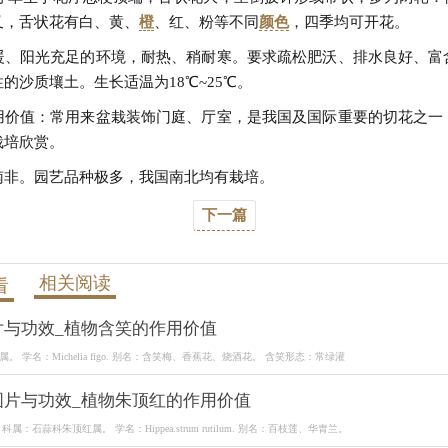
叉，舌状花有白、黄、
橙
、红、粉等不同
颜色
，四季均可开花。
暖、阳光充足的环境，耐热、稍耐寒。要求疏松肥沃、排水良好、富
的沙质壤土。生长适温为18℃~25℃。
用价值：常用来盆栽装饰门庭、厅室，是我国及国际重要的切花之一
栽培欣赏。
南非。园艺品种极多，我国南北均有栽培。
下一篇
相关阅读
看
片与功效_植物含笑的作用价值
 学名：Michelia figo. 别名：含笑梅、香蕉花、烧酒花。 含笑形态：常绿灌
图片与功效_植物朱顶红的作用价值
属：石蒜科朱顶红属。 学名：Hippea.strum rutilum. 别名：百枝莲、华胄兰。