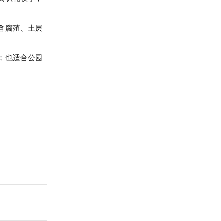
含腐殖、土层
；也适合公园