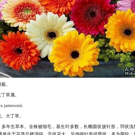
洲菊。
大丁草属。
jamesonii.
花、大丁草。
：多年生草本。全株被细毛，基生叶多数，长椭圆状披针形，羽状浅
花序单生于花序总梗顶端，舌状花大，呈倒披针形或带状，多为两轮：