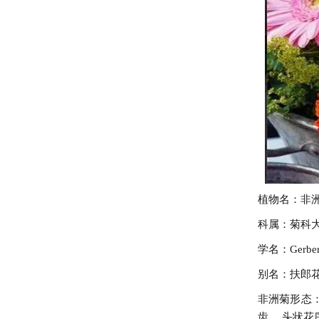
植物名：非
科属：菊科
学名：Gerbera 
别名：扶郎
非洲菊形态
齿。 头状