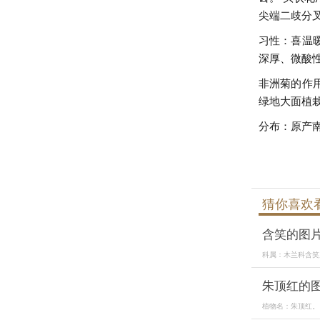
尖端二歧分
习性：喜温
深厚、微酸性
非洲菊的作
绿地大面植
分布：原产
猜你喜欢
含笑的图
科属：木兰科含笑属。
朱顶红的
植物名：朱顶红。 科