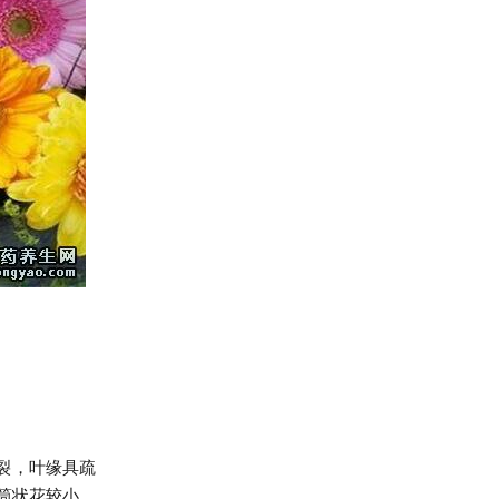
裂，叶缘具疏
筒状花较小，