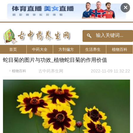
✕
首页
中药大全
方剂偏方
生活养生
植物百科
蛇目菊的图片与功效_植物蛇目菊的作用价值
古中药养生网
2022-11-09 11:32:22
>
植物百科