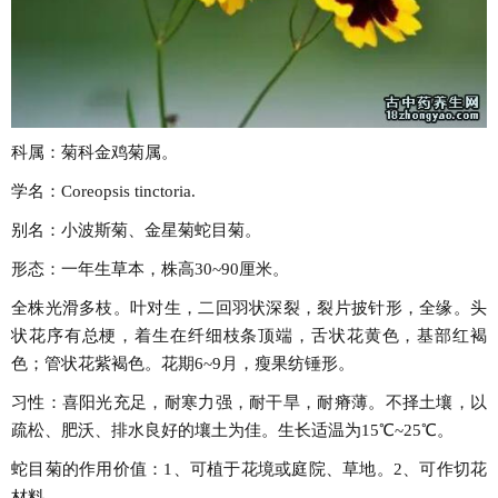
科属：菊科金鸡菊属。
学名：Coreopsis tinctoria.
别名：小波斯菊、金星菊蛇目菊。
形态：一年生草本，株高30~90厘米。
全株光滑多枝。叶对生，二回羽状深裂，裂片披针形，全缘。头
状花序有总梗，着生在纤细枝条顶端，舌状花黄色，基部红褐
色；管状花紫褐色。花期6~9月，瘦果纺锤形。
习性：喜阳光充足，耐寒力强，耐干旱，耐瘠薄。不择土壤，以
疏松、肥沃、排水良好的壤土为佳。生长适温为15℃~25℃。
蛇目菊的作用价值：1、可植于花境或庭院、草地。2、可作切花
材料。