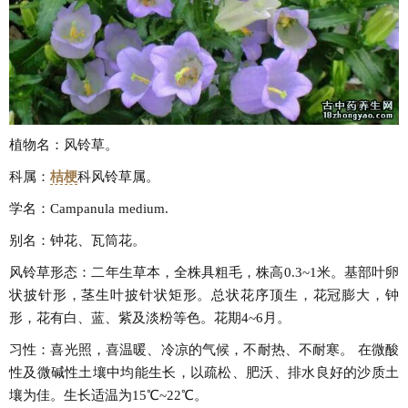
植物名：风铃草。
科属：
桔梗
科风铃草属。
学名：Campanula medium.
别名：钟花、瓦筒花。
风铃草形态：二年生草本，全株具粗毛，株高0.3~1米。基部叶卵
状披针形，茎生叶披针状矩形。总状花序顶生，花冠膨大，钟
形，花有白、蓝、紫及淡粉等色。花期4~6月。
习性：喜光照，喜温暖、冷凉的气候，不耐热、不耐寒。 在微酸
性及微碱性土壤中均能生长，以疏松、肥沃、排水良好的沙质土
壤为佳。生长适温为15℃~22℃。