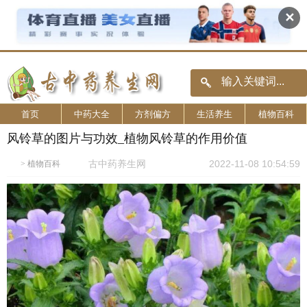
✕
首页
中药大全
方剂偏方
生活养生
植物百科
风铃草的图片与功效_植物风铃草的作用价值
古中药养生网
2022-11-08 10:54:59
>
植物百科