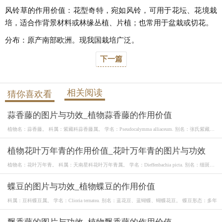
风铃草的作用价值：花型奇特，宛如风铃，可用于花坛、花境栽
培，适合作背景材料或林缘丛植、片植；也常用于盆栽或切花。
分布：原产南部欧洲。现我国栽培广泛。
下一篇
相关阅读
猜你喜欢看
蒜香藤的图片与功效_植物蒜香藤的作用价值
植物名：蒜香藤。 科属：紫藏科蒜香藤属。 学名：Pseudocalymma alliaceum. 别名：张氏紫藏、
紫铃
植物花叶万年青的作用价值_花叶万年青的图片与功效
植物名：花叶万年青。 科属：天南星科花叶万年青属。 学名：Dieffenbachia picta. 别名：细斑粗
肋
蝶豆的图片与功效_植物蝶豆的作用价值
科属：豆科蝶豆属。 学名：Clioria ternatea. 别名：蓝花豆、蓝蝴蝶、蝴蝶花豆。 蝶豆形态：多年