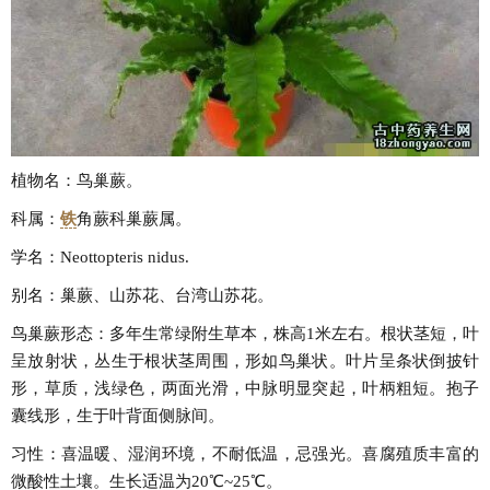
植物名：鸟巢蕨。
科属：
铁
角蕨科巢蕨属。
学名：Neottopteris nidus.
别名：巢蕨、山苏花、台湾山苏花。
鸟巢蕨形态：多年生常绿附生草本，株高1米左右。根状茎短，叶
呈放射状，丛生于根状茎周围，形如鸟巢状。叶片呈条状倒披针
形，草质，浅绿色，两面光滑，中脉明显突起，叶柄粗短。抱子
囊线形，生于叶背面侧脉间。
习性：喜温暖、湿润环境，不耐低温，忌强光。喜腐殖质丰富的
微酸性土壤。生长适温为20℃~25℃。