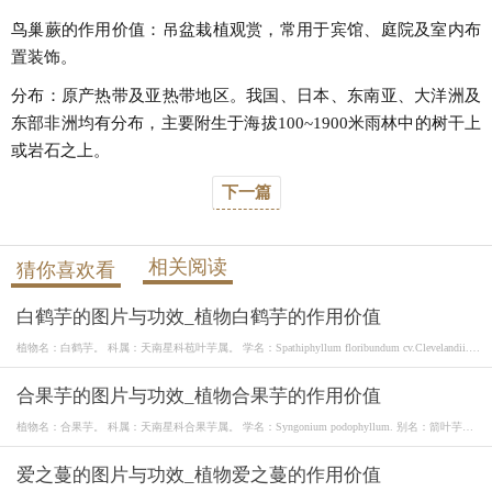
鸟巢蕨的作用价值：吊盆栽植观赏，常用于宾馆、庭院及室内布
置装饰。
分布：原产热带及亚热带地区。我国、日本、东南亚、大洋洲及
东部非洲均有分布，主要附生于海拔100~1900米雨林中的树干上
或岩石之上。
下一篇
相关阅读
猜你喜欢看
白鹤芋的图片与功效_植物白鹤芋的作用价值
植物名：白鹤芋。 科属：天南星科苞叶芋属。 学名：Spathiphyllum floribundum cv.Clevelandii.
别名：白
合果芋的图片与功效_植物合果芋的作用价值
植物名：合果芋。 科属：天南星科合果芋属。 学名：Syngonium podophyllum. 别名：箭叶芋、
丝素藤
爱之蔓的图片与功效_植物爱之蔓的作用价值