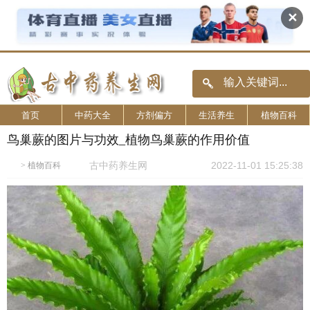
✕
首页
中药大全
方剂偏方
生活养生
植物百科
鸟巢蕨的图片与功效_植物鸟巢蕨的作用价值
古中药养生网
2022-11-01 15:25:38
>
植物百科