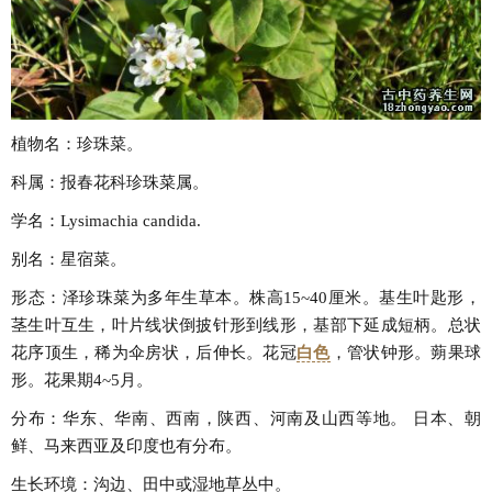
植物名：珍珠菜。
科属：报春花科珍珠菜属。
学名：Lysimachia candida.
别名：星宿菜。
形态：泽珍珠菜为多年生草本。株高15~40厘米。基生叶匙形，
茎生叶互生，叶片线状倒披针形到线形，基部下延成短柄。总状
花序顶生，稀为伞房状，后伸长。花冠
白色
，管状钟形。蒴果球
形。花果期4~5月。
分布：华东、华南、西南，陕西、河南及山西等地。 日本、朝
鲜、马来西亚及印度也有分布。
生长环境：沟边、田中或湿地草丛中。