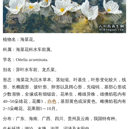
植物名：海菜花。
科属：海菜花科水车前属。
学名：Ottelia acuminata.
别名：异叶水车前、龙爪菜。
形态：海菜花为沉水草本。茎短缩。叶基生，叶形变化较大，线
形、长椭圆形、披针形、卵形以及阔心形，先端钝，基部心形或
少数渐狭，全缘或有细锯齿。花单生，雌雄异株，雄佛焰苞内有
40~50朵雄花，花瓣3，
白色
，基部黄色或深黄色。雌佛焰苞内有
2~3朵雌花。花果期5～10月。
分布：广东、海南、广西、四川、贵州及云南，我国特有种。
生长环境：湖泊、水塘、沟渠、沼泽及水田中。