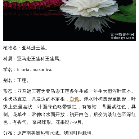
植物名：亚马逊王莲。
科属：亚马逊王莲科王莲属。
学名：ictoria amazonica.
别名：王莲。
形态：亚马逊王莲为亚马逊王莲多年生或一年生大型浮叶草本。
根状茎直立，具发达的不定根，
白色
。浮水叶椭圆形至圆形，叶
缘上翘呈盘状，叶面绿色略带微红，有皱褶，背面紫红色，具
刺。花单生，常伸出水面开放，初开白色，后变为淡红色至深红
色，有香气。 浆果球形。花果期7~9月。
分布：原产南美洲热带水域。我国引种栽培。