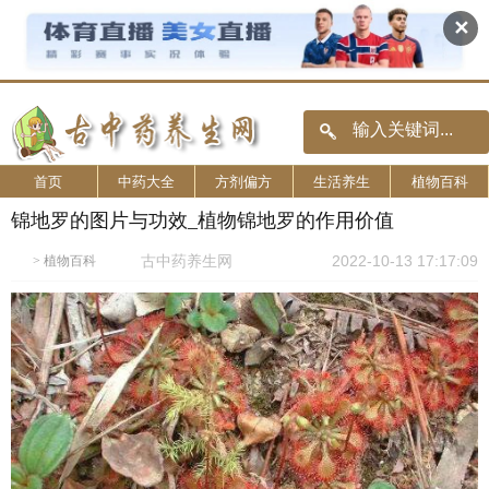
✕
首页
中药大全
方剂偏方
生活养生
植物百科
锦地罗的图片与功效_植物锦地罗的作用价值
古中药养生网
2022-10-13 17:17:09
>
植物百科