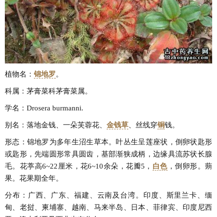
植物名：
锦地罗
。
科属：茅膏菜科茅膏菜属。
学名：Drosera burmanni.
别名：落地金钱、一朵芙蓉花、
金钱草
、丝线穿
铜
钱。
形态：锦地罗为多年生沼生草本。叶丛生呈莲座状，倒卵状匙形
或匙形，先端圆形常具圆齿，基部渐狭成柄，边缘具流苏状长腺
毛。花葶高6~22厘米，花6~10余朵，花瓣5，
白色
，倒卵形。蒴
果。花果期全年。
分布：广西、广东、福建、云南及台湾。印度、斯里兰卡、缅
甸、老挝、柬埔寨、越南、马来半岛、日本、菲律宾、印度尼西