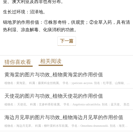
亚、澳大利亚及西非也有分布。
生长过环境：沼泽地。
锦地罗的作用价值：①株形奇特，供观赏；②全草入药，具有清
热利湿、凉血解毒、化痰消积的功效。
下一篇
相关阅读
猜你喜欢看
黄海棠的图片与功效_植物黄海棠的作用价值
植物名：黄海棠。 科属：藤黄科金丝桃属。 学名：ypericum ascyron. 别名：红旱莲、山辣椒、长
柱
天使花的图片与功效_植物天使花的作用价值
植物名： 天使花。 科属：玄参科香彩雀属。 学名：Angelonia salicariifolia. 别名：蓝天使。 形态
海边月见草的图片与功效_植物海边月见草的作用价值
植物名：海边月见草。 科属：柳叶菜科水车前属。 学名：Oenothera drummondii. 别名：海芙
蓉。 形