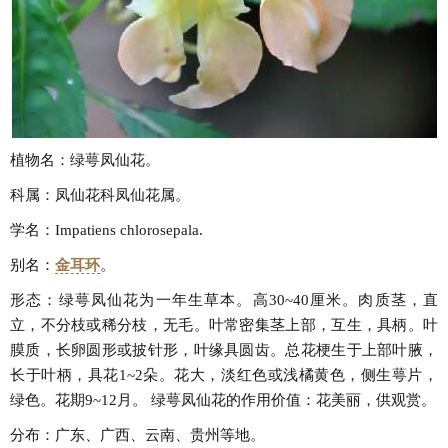
植物名：绿萼凤仙花。
科属：凤仙花科凤仙花属。
学名：Impatiens chlorosepala.
别名：
金耳环
。
形态：绿萼凤仙花为一年生草本。高30~40厘米。肉质茎，直
立，不分枝或稀分枝，无毛。叶常密集茎上部，互生，具柄。叶
膜质，长卵圆形或披针形，叶缘具圆齿。总花梗生于上部叶腋，
长于叶柄，具花1~2朵。花大，淡红色或浅橘黄色，侧生萼片，
绿色。花期9~12月。 绿萼凤仙花的作用价值：花美丽，供观赏。
分布：广东、广西、云南、贵州等地。