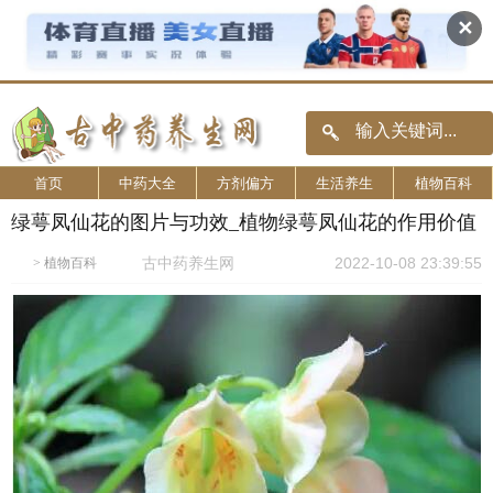
✕
首页
中药大全
方剂偏方
生活养生
植物百科
绿萼凤仙花的图片与功效_植物绿萼凤仙花的作用价值
古中药养生网
2022-10-08 23:39:55
>
植物百科