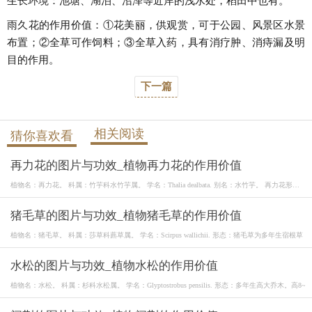
生长环境：池塘、湖泊、沼泽等近岸的浅水处，稻田中也有。
雨久花的作用价值：①花美丽，供观赏，可于公园、风景区水景
布置；②全草可作饲料；③全草入药，具有消疗肿、消痔漏及明
目的作用。
下一篇
相关阅读
猜你喜欢看
再力花的图片与功效_植物再力花的作用价值
植物名：再力花。 科属：竹芋科水竹芋属。 学名：Thalia dealbata. 别名：水竹芋。 再力花形
态：
猪毛草的图片与功效_植物猪毛草的作用价值
植物名：猪毛草。 科属：莎草科藨草属。 学名：Scirpus wallichii. 形态：猪毛草为多年生宿根草
水松的图片与功效_植物水松的作用价值
植物名：水松。 科属：杉科水松属。 学名：Glyptostrobus pensilis. 形态：多年生高大乔木。高8~