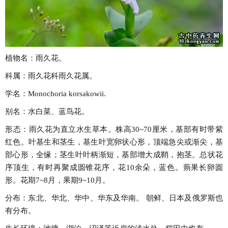
植物名：雨久花。
科属：雨久花科雨久花属。
学名：Monochoria korsakowii.
别名：水白菜、蓝鸟花。
形态：雨久花为直立水生草本。株高30~70厘米，基部有时带紫
红色。叶基生和茎生，基生叶宽卵状心形，顶端急尖或渐尖，基
部心形，全缘；茎生叶叶柄渐短，基部增大成鞘，抱茎。总状花
序顶生，有时再聚成圆锥花序，花10余朵，蓝色。蒴果长卵圆
形。花期7~8月，果期9~10月。
分布：东北、华北、华中、华东及华南。 朝鲜、日本及俄罗斯也
有分布。