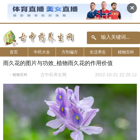
✕
首页
中药大全
方剂偏方
生活养生
植物百科
雨久花的图片与功效_植物雨久花的作用价值
古中药养生网
2022-10-21 22:25:12
>
植物百科