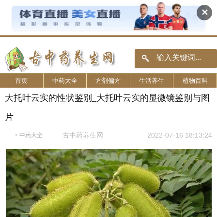
✕
首页
中药大全
方剂偏方
生活养生
植物百科
大托叶云实的性状鉴别_大托叶云实的显微镜鉴别与图
片
古中药养生网
2022-07-16 18:13:24
>
中药大全