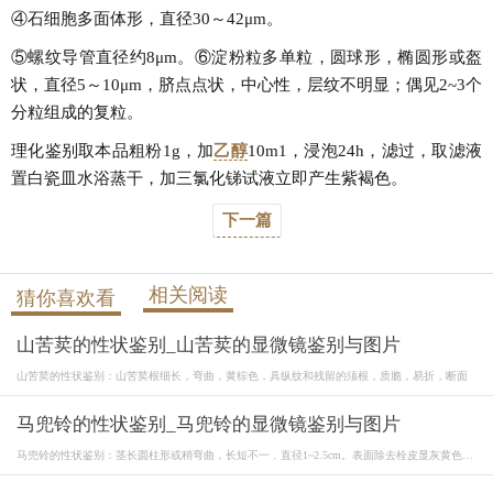
④石细胞多面体形，直径30～42μm。
⑤螺纹导管直径约8μm。⑥淀粉粒多单粒，圆球形，椭圆形或盔
状，直径5～10μm，脐点点状，中心性，层纹不明显；偶见2~3个
分粒组成的复粒。
理化鉴别取本品粗粉1g，加
乙醇
10m1，浸泡24h，滤过，取滤液
置白瓷皿水浴蒸干，加三氯化锑试液立即产生紫褐色。
下一篇
相关阅读
猜你喜欢看
山苦荬的性状鉴别_山苦荬的显微镜鉴别与图片
山苦荬的性状鉴别：山苦荬根细长，弯曲，黄棕色，具纵纹和残留的须根，质脆，易折，断面
马兜铃的性状鉴别_马兜铃的显微镜鉴别与图片
马兜铃的性状鉴别：茎长圆柱形或稍弯曲，长短不一﹐直径1~2.5cm。表面除去栓皮显灰黄色，
较