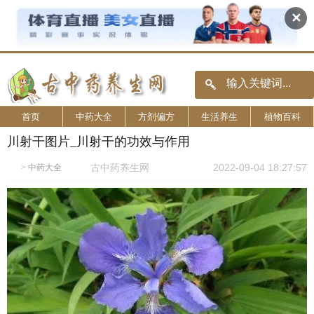
✕
首页
中药大全
方剂偏方
生活养生
植物百科
川射干图片_川射干的功效与作用
古中药养生网
2022-09-04 18:27:57
>
中药大全