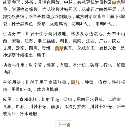
或宽卵形，外折，具深色网纹。中脉上有鸡冠状附属物及
白色
鬃
毛，附属物边缘裂；内花被裂片椭圆形，花盛开时向外平展，爪
部突然变细；蒴果长椭圆形或倒卵形，成熟时沿室背自上而下3瓣
裂；种子黑褐色，
梨
形，无附属物。花期4~5月，果期6~8月。
生境分布：川射干生于向阳坡地、林缘及水边湿地。分布于山
西、安徽、江苏、浙江福建、湖北、湖南、江西、广西、陕西、
甘肃、云南、四川、贵州，
西藏
也有。 采收加工：夏秋采收。洗
净泥茎叶须根土，晒干。
功效与作用：味辛苦，性寒，有毒。有消积，破瘀，行水，解毒
功能。
主治用法：川射干用于食滞胀满，
臌胀
，肿毒，痔瘘，跌打损
伤。用量0.9~3g，体虚者慎服。
应用：1.食积饱胀：川射干3g。研细，用白开水吞服。 2.喉症，
食积、血积．川射干3g。前服。 3.跌打损伤：川射干3~9g。研末
或磨汁，冷水送服。
下一篇