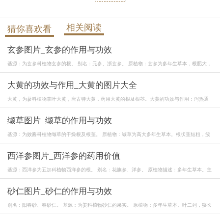
相关阅读
猜你喜欢看
玄参图片_玄参的作用与功效
基源：为玄参科植物玄参的根。 别名：元参、浙玄参。 原植物：玄参为多年生草本，根肥大，
大黄的功效与作用_大黄的图片大全
大黄，为蓼科植物掌叶大黄，唐古特大黄，药用大黄的根及根茎。大黄的功效与作用：泻热通
缬草图片_缬草的作用与功效
基源：为败酱科植物缬草的干燥根及根茎。 原植物：缬草为高大多年生草本。根状茎短粗，簇
西洋参图片_西洋参的药用价值
基源：西洋参为五加科植物西洋参的根。 别名：花旗参、洋参。 原植物描述：多年生草本。主
砂仁图片_砂仁的作用与功效
别名：阳春砂、春砂仁。 基源：为姜科植物砂仁的果实。 原植物：多年生草本。叶二列，狭长