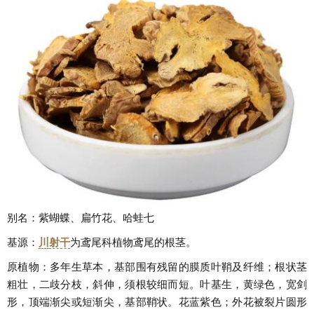
别名：紫蝴蝶、扁竹花、哈蛙七
基源：
川
射干
为鸢尾科植物鸢尾的根茎。
原植物：多年生草本，基部围有残留的膜质叶鞘及纤维；根状茎
粗壮，二歧分枝，斜伸，须根较细而短。叶基生，黄绿色，宽剑
形，顶端渐尖或短渐尖，基部鞘状。花蓝紫色；外花被裂片圆形