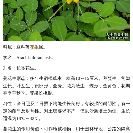
科属：豆科落
花生
属。
学名：Arachis duranensis.
别名：长啄花生。
蔓花生形态：多年生宿根草本，株高10～15厘米。茎蔓生，匍匐
生长。叶互生，倒卵形，全缘。花为腋生，蝶形，金黄色，花期
春季至秋季。荚果长桃形。
习性：全日照及半日照下均能生长良好，有较强的耐阴性，有一
定的耐旱及耐热性。对土壤要求不严，但以沙质壤土为佳。生长
适温为18℃～32℃。
蔓花生的作用价值：可作地被植物，用于园林绿地、公路的隔离