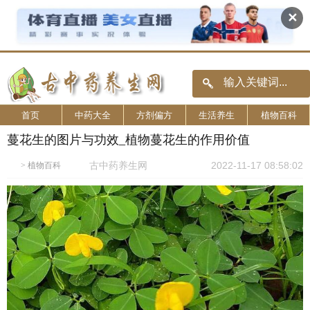
✕
首页
中药大全
方剂偏方
生活养生
植物百科
蔓花生的图片与功效_植物蔓花生的作用价值
古中药养生网
2022-11-17 08:58:02
>
植物百科