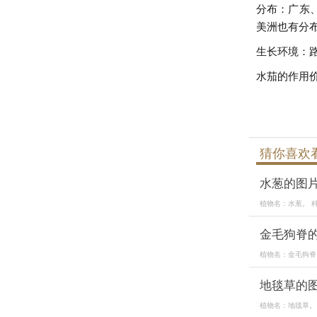
分布：广东
美洲也有分
生长环境：
水茄的作用
猜你喜欢
水葱的图
植物名：水葱。 科属
金毛狗脊
植物名：金毛狗脊。 
地毯草的
植物名：地毯草。 科