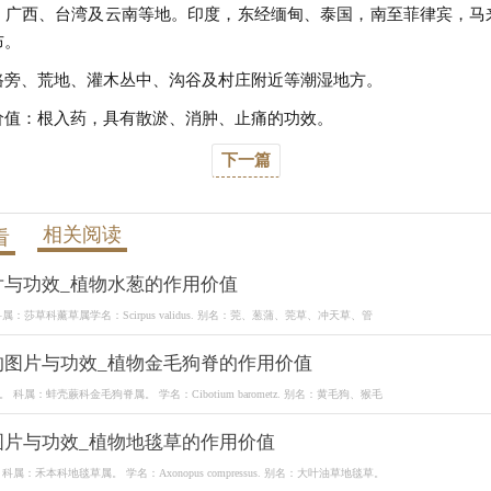
、广西、台湾及云南等地。印度，东经缅甸、泰国，南至菲律宾，马
布。
路旁、荒地、灌木丛中、沟谷及村庄附近等潮湿地方。
价值：根入药，具有散淤、消肿、止痛的功效。
下一篇
相关阅读
看
片与功效_植物水葱的作用价值
：莎草科薰草属学名：Scirpus validus. 别名：莞、葱蒲、莞草、冲天草、管
的图片与功效_植物金毛狗脊的作用价值
科属：蚌壳蕨科金毛狗脊属。 学名：Cibotium barometz. 别名：黄毛狗、猴毛
图片与功效_植物地毯草的作用价值
属：禾本科地毯草属。 学名：Axonopus compressus. 别名：大叶油草地毯草。