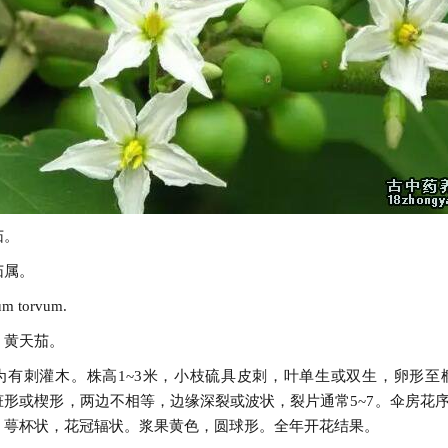
茄。
茄属。
 torvum.
、黄天茄。
为有刺灌木。株高1~3米，小枝硫具皮刺，叶单生或双生，卵形至
形或楔形，两边不相等，边缘深裂或波状，裂片通常5~7。伞房花序
，萼杯状，花冠辐状。浆果黄色，圆球形。全年开花结果。