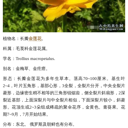
植物名：长瓣
金莲花
。
科属：毛莨科金莲花属。
学名：Trollius macropetalus.
别名：金梅草、金疙瘩。
形态：长瓣金莲花为多年生草本。茎高70~100厘米。基生叶
2~4，叶片五角形，基部心形，3全裂，全裂片分开，中央全裂片
菱形，边缘密生稍不相等的三角形锐锯齿，侧全裂片斜扇形，2深
裂近基部，上面深裂片与中全裂片相似，下面深裂片较小，斜菱
形。花顶生或2~3朵组成稀疏的聚伞花序，金黄色。膏葵果。花
期7~9月，7月开始结果。
分布：东北。 俄罗斯及朝鲜也有分布。