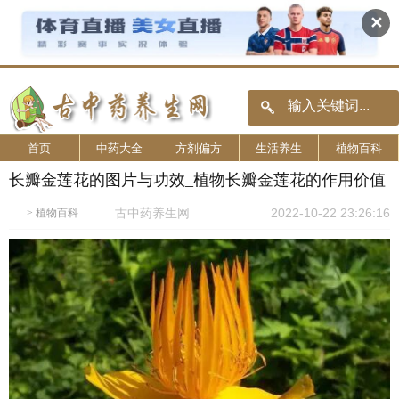
✕
首页
中药大全
方剂偏方
生活养生
植物百科
长瓣金莲花的图片与功效_植物长瓣金莲花的作用价值
古中药养生网
2022-10-22 23:26:16
>
植物百科