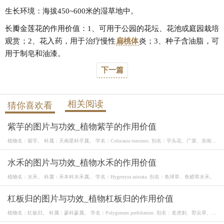
生长环境：海拔450~600米的湿草地中。
长瓣金莲花的作用价值：1、可用于公园的花坛、花池或庭园栽培
观赏；2、花入药，用于治疗慢性
扁桃体
炎；3、种子含油脂，可
用于制皂和油漆。
下一篇
相关阅读
猜你喜欢看
紫芋的图片与功效_植物紫芋的作用价值
植物名：紫芋。 科属：天南星科芋属。 学名：Colocasia tonoimo. 别名：芋头花、广菜、东南
菜。
水禾的图片与功效_植物水禾的作用价值
植物名：水禾。 科属：禾本科水禾属。 学名：Hygroryza aristata. 别名：鱼球草、鱼鳔草水禾。
杠板归的图片与功效_植物杠板归的作用价值
植物名：杠板归。 科属：蓼科蓼属。 学名：Polygonum perfoliatum. 别名：老虎刺、犁尖草、贯
叶蓼