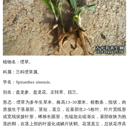
植物名：绶草。
科属：兰科绶草属。
学名：Spiranthes sinensis.
别名：盘龙参、盘龙花、左转草、扭兰。
形态：绶草为多年生草本。株高13~30厘米。根数条，指状，肉
质簇生于茎基部。茎短，直立，近基部生2~5枚叶。叶片宽线形
或宽线状披针形，稀狭长圆形，先端急尖或渐尖，基部收狭为抱
茎的鞘，在茎上部的叶退化成鳞片状鞘。花茎直立，总状花序具