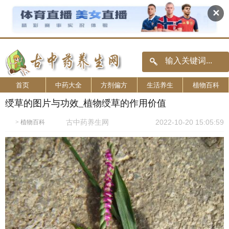
✕
首页
中药大全
方剂偏方
生活养生
植物百科
绶草的图片与功效_植物绶草的作用价值
古中药养生网
2022-10-20 15:05:59
>
植物百科