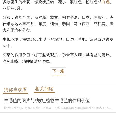
多数密生的小花，螺旋状扭转，花小，紫红色、粉红色或
白色
。
花期7~8月。
分布：遍及全国。俄罗斯、蒙古、朝鲜半岛、日本、阿富汗、克
什米尔地区至不丹、印度、缅甸、泰国、马来西亚、菲律宾、澳
大利亚均有分布。
生长环境：海拔3400米以下的坡地、田边、草地、沼泽或沟边草
丛中。
绶草的作用价值：①可盆栽观赏；②全草入药，具有益阴清热、
润肺止咳、消肿散结的功效。
下一篇
相关阅读
猜你喜欢看
牛毛毡的图片与功效_植物牛毛毡的作用价值
植物名：牛毛毡。 科属：莎草科牛毛毡属。 学名：Heleocharis yokoscensis. 牛毛毡形态：牛毛毡
为