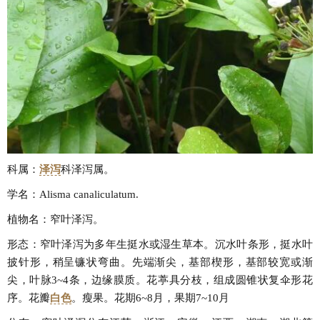
科属：
泽泻
科泽泻属。
学名：Alisma canaliculatum.
植物名：窄叶泽泻。
形态：窄叶泽泻为多年生挺水或湿生草本。沉水叶条形，挺水叶
披针形，稍呈镰状弯曲。先端渐尖，基部楔形，基部较宽或渐
尖，叶脉3~4条，边缘膜质。花葶具分枝，组成圆锥状复伞形花
序。花瓣
白色
。瘦果。花期6~8月，果期7~10月