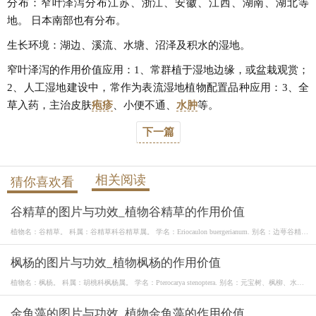
分布：窄叶泽泻分布江苏、浙江、安徽、江西、湖南、湖北等
地。 日本南部也有分布。
生长环境：湖边、溪流、水塘、沼泽及积水的湿地。
窄叶泽泻的作用价值应用：1、常群植于湿地边缘，或盆栽观赏；
2、人工湿地建设中，常作为表流湿地植物配置品种应用：3、全
草入药，主治皮肤
疱疹
、小便不通、
水肿
等。
下一篇
相关阅读
猜你喜欢看
谷精草的图片与功效_植物谷精草的作用价值
植物名：谷精草。 科属：谷精草科谷精草属。 学名：Eriocaulon buergerianum. 别名：边萼谷精
草、
枫杨的图片与功效_植物枫杨的作用价值
植物名：枫杨。 科属：胡桃科枫杨属。 学名：Pterocarya stenoptera. 别名：元宝树、枫柳、水麻
柳
金鱼藻的图片与功效_植物金鱼藻的作用价值