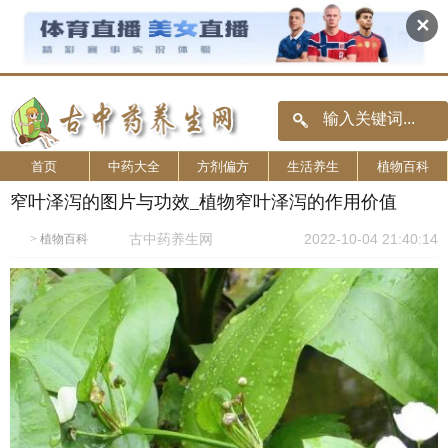
✕
首页
中药大全
方剂偏方
生活养生
植物百科
窄叶泽泻的图片与功效_植物窄叶泽泻的作用价值
古中药养生网
2022-10-04 21:40:14
>
植物百科