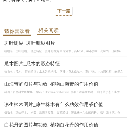
密，有香气，种子可榨油。
下一篇
相关阅读
猜你喜欢看
斑叶珊瑚_斑叶珊瑚图片
植物名：斑叶珊瑚。 形态特征：斑叶珊瑚为 常绿灌木，高1-2米，稀小乔木，高6-7米，胸径6-
瓜木图片_瓜木的形态特征
植物名：瓜木。 形态特征：瓜木为梧桐科。 落叶小乔木或滋木，高5-7米。小枝圆柱形，略呈之
山海带的图片与功效_植物山海带的作用价值
科属：百合科龙血树属。 学名：Dracaena cambodiana. 别名：海南龙血树。 山海带形态：小乔
木，茎
凉生梾木图片_凉生梾木有什么功效作用或价值
植物名：凉生梾木。 别名：云南四照花。 形态特征：凉生梾木为山茱萸科。 落叶灌木或小乔
白花丹的图片与功效_植物白花丹的作用价值