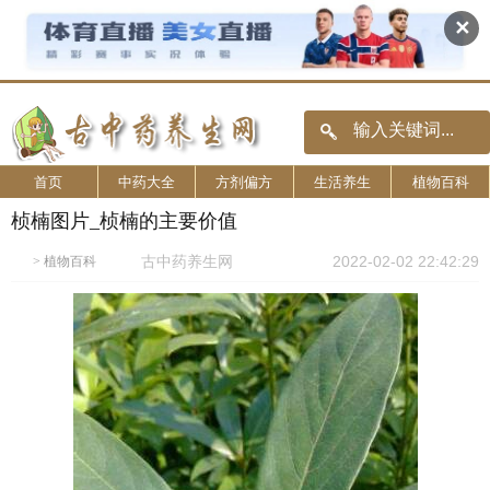
✕
首页
中药大全
方剂偏方
生活养生
植物百科
桢楠图片_桢楠的主要价值
古中药养生网
2022-02-02 22:42:29
>
植物百科