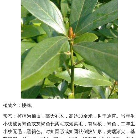
植物名：桢楠。
形态：桢楠为楠属，高大乔木，高达30余米，树干通直。当年生
小枝被黄褐色或灰褐色长柔毛或短柔毛，有纵棱，褐色，二年生
小枝无毛，黑褐色。时矩圆形或矩圆状倒披针形，先端渐尖，基