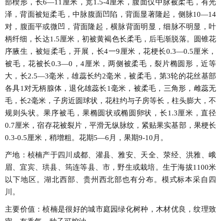
部楔形，长6―11厘米，宽1.5-4厘米，腹面仅中脉被柔毛，有光
泽，背面被短柔毛，中脉腹面凹陷，背面显著隆起，侧脉10―14
对，腹面平或微凹，背面隆起，横脉背面明显，细脉不明显，叶
柄纤细，长达1.5厘米，初被黄褐色长柔毛，后毛渐脱落。圆锥花
序腋生，被短柔毛，开展，长4一9厘米，花梗长0.3—0.5厘米，
被毛，花被长0.3—0，4厘米，两侧被柔毛，裂片椭圆形，近等
大，长2.5—3毫米，雄蕊长约2毫米，被柔毛，第3轮的花丝基部
各具1对无柄腺体，退化雄蕊长1毫米，被柔毛，三角形，雌蕊无
毛，长2毫米，子房近圆球状，花柱约与子房等长，柱头膨大，不
规则头状。果序被毛，果椭圆状或椭圆卵状，长1.3厘米，直径
0.7厘米，宿存花被裂片，平滑无纵脉纹，紧贴果实基部，果梗长
0.3-0.5厘米，稍增粗。花期5―6月，果期9-10月。
产地：桢楠产于四川成都、灌县、雅安、天全、荥经、洪雅、峨
眉、宜宾、珙县、筠连等县、市，野生或栽培。生于海拔1100米
以下地区。湖北西部、贵州西北部也有分布。模式标本采自四
川。
主要价值：桢楠是很好的城市庭园绿化树种，木材优良，纹理致